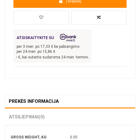
Į krepšelį
ATSISKAITYKITE SU
per
3
mėn. po
17,33
€ be pabrangimo
per 24 mėn. po
15,86
€
s
300,00
€, kai sutartis sudaroma 24 mėn. terminui, metinė palūkanų norma –
13,9
PREKĖS INFORMACIJA
ATSILIEPIMAI
(0)
GROSS WEIGHT, KG
0.05