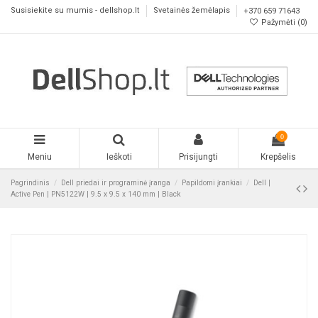
Susisiekite su mumis - dellshop.lt
Svetainės žemėlapis
+370 659 71643
Pažymėti (
0
)
0
Meniu
Ieškoti
Prisijungti
Krepšelis
Pagrindinis
Dell priedai ir programinė įranga
Papildomi įrankiai
Dell |
Active Pen | PN5122W | 9.5 x 9.5 x 140 mm | Black