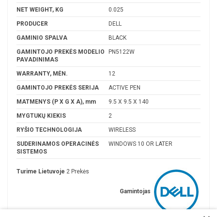
NET WEIGHT, KG
0.025
PRODUCER
DELL
GAMINIO SPALVA
BLACK
GAMINTOJO PREKĖS MODELIO
PN5122W
PAVADINIMAS
WARRANTY, MĖN.
12
GAMINTOJO PREKĖS SERIJA
ACTIVE PEN
MATMENYS (P X G X A), mm
9.5 X 9.5 X 140
MYGTUKŲ KIEKIS
2
RYŠIO TECHNOLOGIJA
WIRELESS
SUDERINAMOS OPERACINĖS
WINDOWS 10 OR LATER
SISTEMOS
Turime Lietuvoje
2 Prekės
Gamintojas