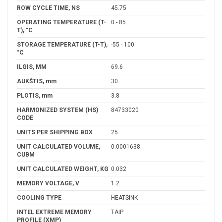
ROW CYCLE TIME, NS
45.75
OPERATING TEMPERATURE (T-
0 - 85
T), °C
STORAGE TEMPERATURE (T-T),
-55 - 100
°C
ILGIS, MM
69.6
AUKŠTIS, mm
30
PLOTIS, mm
3.8
HARMONIZED SYSTEM (HS)
84733020
CODE
UNITS PER SHIPPING BOX
25
UNIT CALCULATED VOLUME,
0.0001638
CUBM
UNIT CALCULATED WEIGHT, KG
0.032
MEMORY VOLTAGE, V
1.2
COOLING TYPE
HEATSINK
INTEL EXTREME MEMORY
TAIP
PROFILE (XMP)