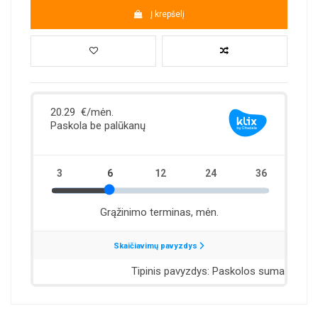
Į krepšelį