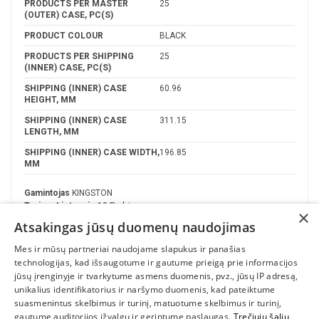
PRODUCTS PER MASTER
25
(OUTER) CASE, PC(S)
PRODUCT COLOUR
BLACK
PRODUCTS PER SHIPPING
25
(INNER) CASE, PC(S)
SHIPPING (INNER) CASE
60.96
HEIGHT, MM
SHIPPING (INNER) CASE
311.15
LENGTH, MM
SHIPPING (INNER) CASE WIDTH,
196.85
MM
Gamintojas
KINGSTON
Turime Lietuvoje
10 Prekės
×
Atsakingas jūsų duomenų naudojimas
Mes ir mūsų partneriai naudojame slapukus ir panašias
technologijas, kad išsaugotume ir gautume prieigą prie informacijos
jūsų įrenginyje ir tvarkytume asmens duomenis, pvz., jūsų IP adresą,
unikalius identifikatorius ir naršymo duomenis, kad pateiktume
suasmenintus skelbimus ir turinį, matuotume skelbimus ir turinį,
gautume auditorijos įžvalgų ir gerintume paslaugas.
Trečiųjų šalių