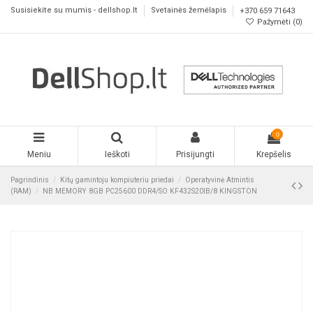
Susisiekite su mumis - dellshop.lt
Svetainės žemėlapis
+370 659 71643
Pažymėti (
0
)
0
Meniu
Ieškoti
Prisijungti
Krepšelis
Pagrindinis
Kitų gamintoju kompiuteriu priedai
Operatyvinė Atmintis
(RAM)
NB MEMORY 8GB PC25600 DDR4/SO KF432S20IB/8 KINGSTON