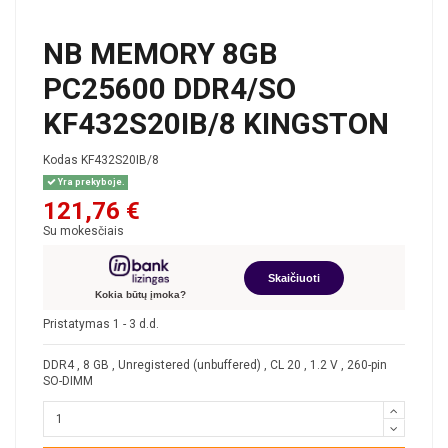
NB MEMORY 8GB
PC25600 DDR4/SO
KF432S20IB/8 KINGSTON
Kodas
KF432S20IB/8
Yra prekyboje.
121,76 €
Su mokesčiais
Skaičiuoti
Kokia būtų įmoka?
Pristatymas 1 - 3 d.d.
DDR4 , 8 GB , Unregistered (unbuffered) , CL 20 , 1.2 V , 260-pin
SO-DIMM