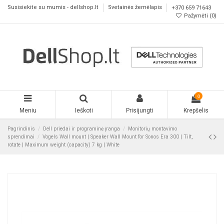
Susisiekite su mumis - dellshop.lt
Svetainės žemėlapis
+370 659 71643
Pažymėti (
0
)
0
Meniu
Ieškoti
Prisijungti
Krepšelis
Pagrindinis
Dell priedai ir programinė įranga
Monitorių montavimo
sprendimai
Vogels Wall mount | Speaker Wall Mount for Sonos Era 300 | Tilt,
rotate | Maximum weight (capacity) 7 kg | White