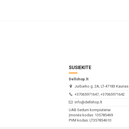
SUSIEKITE
Dellshop.lt
Jurbarko g. 2A, LT-47183 Kaunas (
+37065971647, +37065971642
info@dellshop.lt
UAB Sedum kompiuteriai
Įmonės kodas: 135785469
PVM kodas: LT357854610