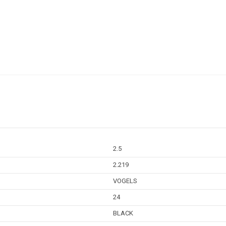
2.5
2.219
VOGELS
24
BLACK