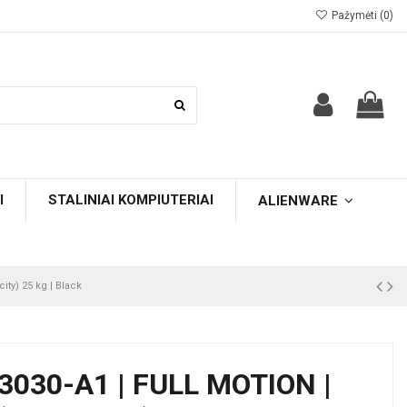
Pažymėti (
0
)
I
STALINIAI KOMPIUTERIAI
ALIENWARE
ity) 25 kg | Black
030-A1 | FULL MOTION |