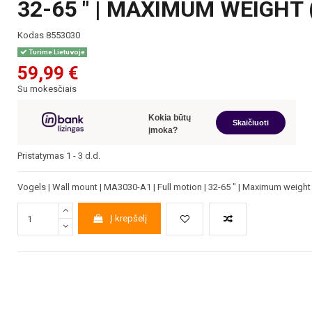
32-65 " | MAXIMUM WEIGHT 
Kodas
8553030
Turime Lietuvoje
59,99 €
Su mokesčiais
Kokia būtų
Skaičiuoti
įmoka?
Pristatymas 1 - 3 d.d.
Vogels | Wall mount | MA3030-A1 | Full motion | 32-65 " | Maximum weight 
Į krepšelį