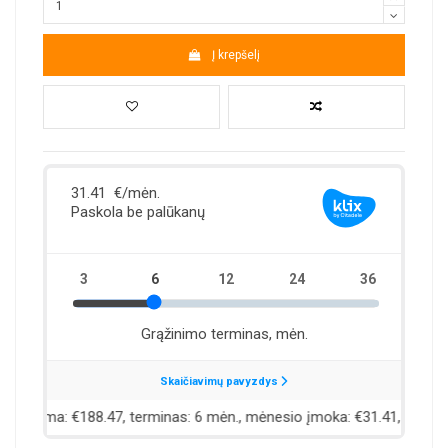
Į krepšelį