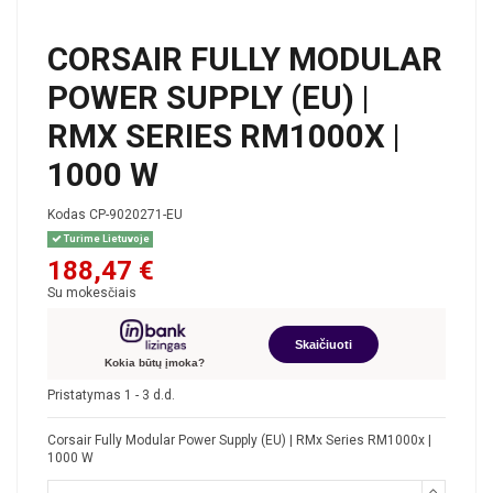
CORSAIR FULLY MODULAR
POWER SUPPLY (EU) |
RMX SERIES RM1000X |
1000 W
Kodas
CP-9020271-EU
Turime Lietuvoje
188,47 €
Su mokesčiais
Skaičiuoti
Kokia būtų įmoka?
Pristatymas 1 - 3 d.d.
Corsair Fully Modular Power Supply (EU) | RMx Series RM1000x |
1000 W