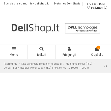
Susisiekite su mumis - dellshop.lt
Svetainės žemėlapis
+370 659 71643
Pažymėti (
0
)
0
Meniu
Ieškoti
Prisijungti
Krepšelis
Pagrindinis
Kitų gamintoju kompiuteriu priedai
Maitinimo blokai (PSU)
Corsair Fully Modular Power Supply (EU) | RMx Series RM1000x | 1000 W