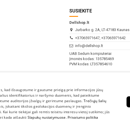
SUSIEKITE
Dellshop.lt
Jurbarko g. 2A, LT-47183 Kaunas (
+37065971647, +37065971642
info@dellshop.lt
UAB Sedum kompiuteriai
Įmonės kodas: 135785469
PVM kodas: LT357854610
I - V
10:00 - 18:00
s, kad išsaugotume ir gautume prieigą prie informacijos jūsų
VI-VII
Nedirbame
kalius identifikatorius ir naršymo duomenis, kad pateiktume
utume auditorijos įžvalgų ir gerintume paslaugas.
Trečiųjų šalių
lais, įskaitant tikslios geolokacijos duomenų ir įrenginio
 Kai kurie tiekėjai gali remtis teisėtu interesu vietoj sutikimo; jūs
bet kada atšaukti
Slapukų nustatymuose
.
Privatumo politika