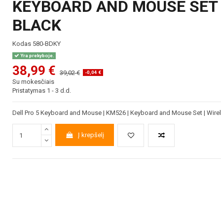
KEYBOARD AND MOUSE SET |
BLACK
Kodas
580-BDKY
Yra prekyboje.
38,99 €
39,02 €
-0,04 €
Su mokesčiais
Pristatymas 1 - 3 d.d.
Dell Pro 5 Keyboard and Mouse | KM526 | Keyboard and Mouse Set | Wirele
Į krepšelį