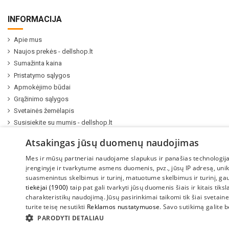
INFORMACIJA
Apie mus
Naujos prekės - dellshop.lt
Sumažinta kaina
Pristatymo sąlygos
Apmokėjimo būdai
Grąžinimo sąlygos
Svetainės žemėlapis
Susisiekite su mumis - dellshop.lt
Kompiuterių ir serverių remontas
Atsakingas jūsų duomenų naudojimas
Mes ir mūsų partneriai naudojame slapukus ir panašias technologija
įrenginyje ir tvarkytume asmens duomenis, pvz., jūsų IP adresą, uni
suasmenintus skelbimus ir turinį, matuotume skelbimus ir turinį, ga
tiekėjai (1900)
taip pat gali tvarkyti jūsų duomenis šiais ir kitais tiks
charakteristikų naudojimą. Jūsų pasirinkimai taikomi tik šiai svetainei.
turite teisę nesutikti
Reklamos nustatymuose
. Savo sutikimą galite 
2022 UAB "Sedum kompiuteriai" |
www.DellShop.lt
PARODYTI DETALIAU