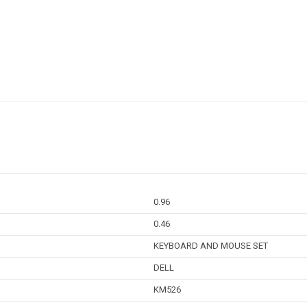
0.96
0.46
KEYBOARD AND MOUSE SET
DELL
KM526