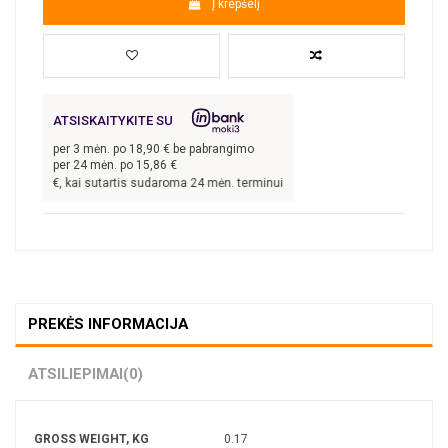
Į krepšelį
ATSISKAITYKITE SU
per
3
mėn. po
18,90
€ be pabrangimo
per 24 mėn. po
15,86
€
300,00
€, kai sutartis sudaroma 24 mėn. terminui, metinė palūkanų norma –
13,9
%
PREKĖS INFORMACIJA
ATSILIEPIMAI
(0)
GROSS WEIGHT, KG
0.17