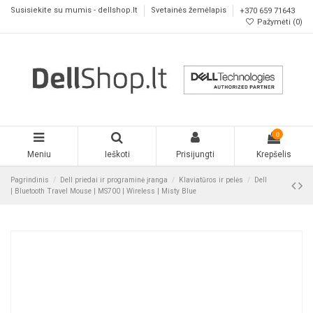
Susisiekite su mumis - dellshop.lt
Svetainės žemėlapis
+370 659 71643
Pažymėti (
0
)
0
Meniu
Ieškoti
Prisijungti
Krepšelis
Pagrindinis
Dell priedai ir programinė įranga
Klaviatūros ir pelės
Dell
| Bluetooth Travel Mouse | MS700 | Wireless | Misty Blue