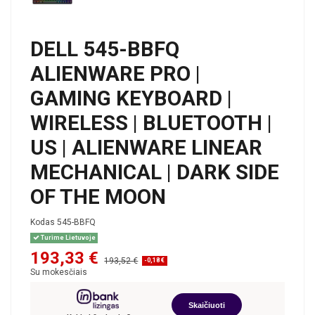
DELL 545-BBFQ
ALIENWARE PRO |
GAMING KEYBOARD |
WIRELESS | BLUETOOTH |
US | ALIENWARE LINEAR
MECHANICAL | DARK SIDE
OF THE MOON
Kodas
545-BBFQ
Turime Lietuvoje
193,33 €
193,52 €
-0,18 €
Su mokesčiais
Skaičiuoti