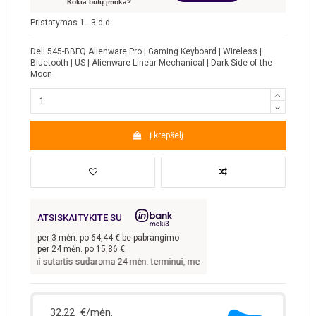
Kokia būtų įmoka?
Pristatymas 1 - 3 d.d.
Dell 545-BBFQ Alienware Pro | Gaming Keyboard | Wireless |
Bluetooth | US | Alienware Linear Mechanical | Dark Side of the
Moon
Į krepšelį
ATSISKAITYKITE SU
per
3
mėn. po
64,44
€ be pabrangimo
per 24 mėn. po
15,86
€
0
€, kai sutartis sudaroma 24 mėn. terminui, metinė palūkanų norma –
13,9
%, su