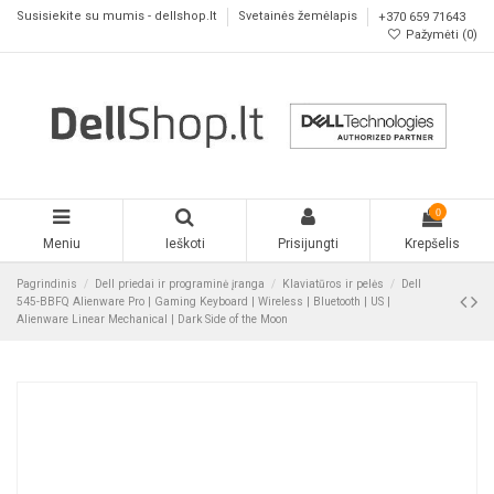
Susisiekite su mumis - dellshop.lt
Svetainės žemėlapis
+370 659 71643
Pažymėti (
0
)
0
Meniu
Ieškoti
Prisijungti
Krepšelis
Pagrindinis
Dell priedai ir programinė įranga
Klaviatūros ir pelės
Dell
545-BBFQ Alienware Pro | Gaming Keyboard | Wireless | Bluetooth | US |
Alienware Linear Mechanical | Dark Side of the Moon