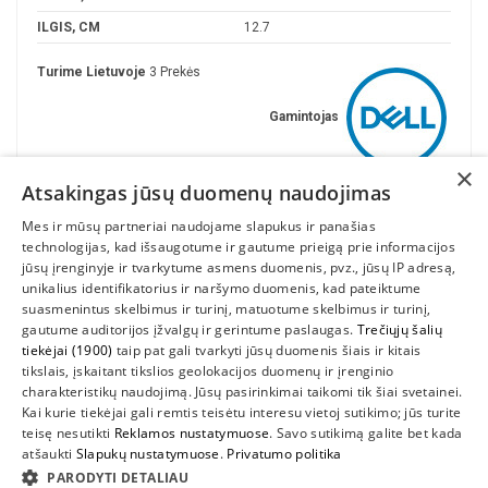
ILGIS, CM
12.7
Turime Lietuvoje
3 Prekės
Gamintojas
×
Atsakingas jūsų duomenų naudojimas
Mes ir mūsų partneriai naudojame slapukus ir panašias
technologijas, kad išsaugotume ir gautume prieigą prie informacijos
jūsų įrenginyje ir tvarkytume asmens duomenis, pvz., jūsų IP adresą,
unikalius identifikatorius ir naršymo duomenis, kad pateiktume
suasmenintus skelbimus ir turinį, matuotume skelbimus ir turinį,
gautume auditorijos įžvalgų ir gerintume paslaugas.
Trečiųjų šalių
tiekėjai (1900)
taip pat gali tvarkyti jūsų duomenis šiais ir kitais
INFORMACIJA
tikslais, įskaitant tikslios geolokacijos duomenų ir įrenginio
charakteristikų naudojimą. Jūsų pasirinkimai taikomi tik šiai svetainei.
SUSIEKITE
Kai kurie tiekėjai gali remtis teisėtu interesu vietoj sutikimo; jūs turite
teisę nesutikti
Reklamos nustatymuose
. Savo sutikimą galite bet kada
atšaukti
Slapukų nustatymuose
.
Privatumo politika
PARODYTI DETALIAU