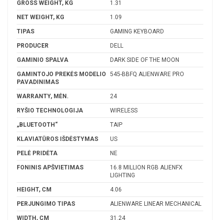
GROSS WEIGHT, KG
1.31
NET WEIGHT, KG
1.09
TIPAS
GAMING KEYBOARD
PRODUCER
DELL
GAMINIO SPALVA
DARK SIDE OF THE MOON
GAMINTOJO PREKĖS MODELIO
545-BBFQ ALIENWARE PRO
PAVADINIMAS
WARRANTY, MĖN.
24
RYŠIO TECHNOLOGIJA
WIRELESS
„BLUETOOTH“
TAIP
KLAVIATŪROS IŠDĖSTYMAS
US
PELĖ PRIDĖTA
NE
FONINIS APŠVIETIMAS
16.8 MILLION RGB ALIENFX
LIGHTING
HEIGHT, CM
4.06
PERJUNGIMO TIPAS
ALIENWARE LINEAR MECHANICAL
WIDTH, CM
31.24