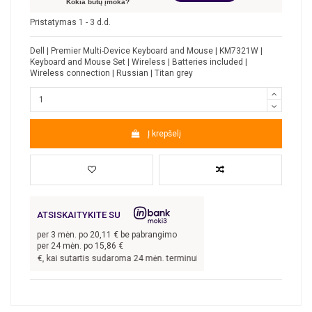
Kokia būtų įmoka?
Pristatymas 1 - 3 d.d.
Dell | Premier Multi-Device Keyboard and Mouse | KM7321W |
Keyboard and Mouse Set | Wireless | Batteries included |
Wireless connection | Russian | Titan grey
Į krepšelį
ATSISKAITYKITE SU
per
3
mėn. po
20,11
€ be pabrangimo
per 24 mėn. po
15,86
€
300,00
€, kai sutartis sudaroma 24 mėn. terminui, metinė palūkanų norma –
13,9
%