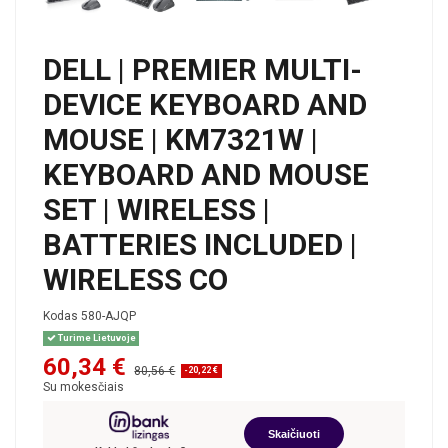
DELL | PREMIER MULTI-
DEVICE KEYBOARD AND
MOUSE | KM7321W |
KEYBOARD AND MOUSE
SET | WIRELESS |
BATTERIES INCLUDED |
WIRELESS CO
Kodas
580-AJQP
Turime Lietuvoje
60,34 €
80,56 €
-20,22 €
Su mokesčiais
Skaičiuoti