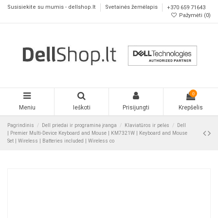
Susisiekite su mumis - dellshop.lt
Svetainės žemėlapis
+370 659 71643
Pažymėti (
0
)
0
Meniu
Ieškoti
Prisijungti
Krepšelis
Pagrindinis
Dell priedai ir programinė įranga
Klaviatūros ir pelės
Dell
| Premier Multi-Device Keyboard and Mouse | KM7321W | Keyboard and Mouse
Set | Wireless | Batteries included | Wireless co