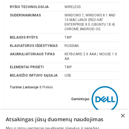
RYŠIO TECHNOLOGIJA
WIRELESS
SUDERINAMUMAS
WINDOWS 7, WINDOWS 8.1 AND
10 MAC LINUX (RED HAT
ENTERPRISE 8.0 /UBUNTU 18.4)
CHROME ANDROID OS
BELAIDIS RYŠYS
TAIP
KLAVIATŪROS IŠDĖSTYMAS
RUSSIAN
AKUMULIATORIAUS TIPAS
KEYBOARD 2 X AAA / MOUSE 1 X
AA
ELEMENTAI PRIDĖTI
TAIP
BELAIDŽIO IMTUVO SĄSAJA
USB
Turime Lietuvoje
8 Prekės
Gamintojas
×
Atsakingas jūsų duomenų naudojimas
Mes ir mūsų partneriai naudojame slapukus ir panašias