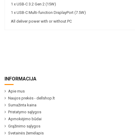
1 x USB-C 3.2 Gen 2 (15W)
1 x USB-C Multi-function DisplayPort (7.5W)
All deliver power with or without PC
INFORMACIJA
Apie mus
Naujos prekės - dellshop.lt
Sumažinta kaina
Pristatymo sąlygos
Apmokėjimo būdai
Grąžinimo sąlygos
Svetainės žemėlapis