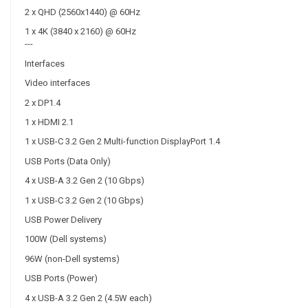
2 x QHD (2560x1440) @ 60Hz
1 x 4K (3840 x 2160) @ 60Hz
---
Interfaces
Video interfaces
2 x DP1.4
1 x HDMI 2.1
1 x USB-C 3.2 Gen 2 Multi-function DisplayPort 1.4
USB Ports (Data Only)
4 x USB-A 3.2 Gen 2 (10 Gbps)
1 x USB-C 3.2 Gen 2 (10 Gbps)
USB Power Delivery
100W (Dell systems)
96W (non-Dell systems)
USB Ports (Power)
4 x USB-A 3.2 Gen 2 (4.5W each)