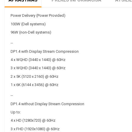
Power Delivery (Power Provided)
100W (Dell systems)
96W (non-Dell systems)
--
DP1.4 with Display Stream Compression
4 x WQHD (3440 x 1440) @ 60Hz
3 x WQHD (3440 x 1440) @ 60Hz
2 x 5K (5120 x 2160) @ 60Hz
1 x 6K (6144 x 3456) @ 60Hz
--
DP1.4 without Display Stream Compression
Up to:
4 x HD (1280x720) @ 60Hz
3 x FHD (1920x1080) @ 60Hz