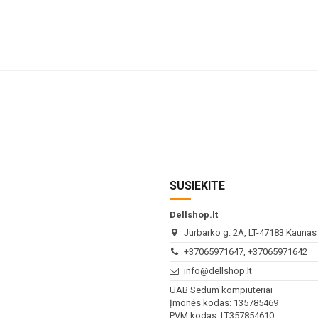
SUSIEKITE
Dellshop.lt
Jurbarko g. 2A, LT-47183 Kaunas (
+37065971647, +37065971642
info@dellshop.lt
UAB Sedum kompiuteriai
Įmonės kodas: 135785469
PVM kodas: LT357854610