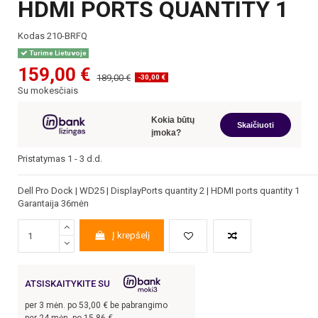
HDMI PORTS QUANTITY 1
Kodas
210-BRFQ
Turime Lietuvoje
159,00 €
189,00 €
-30,00 €
Su mokesčiais
Kokia būtų
Skaičiuoti
įmoka?
Pristatymas 1 - 3 d.d.
Dell Pro Dock | WD25 | DisplayPorts quantity 2 | HDMI ports quantity 1
Garantaija 36mėn
Į krepšelį
ATSISKAITYKITE SU
per
3
mėn. po
53,00
€ be pabrangimo
per 24 mėn. po
15,86
€