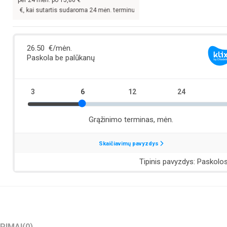
 kai sutartis sudaroma 24 mėn. terminui, metinė palūkanų norma –
13,9
%, sutart
EPIMAI
(0)