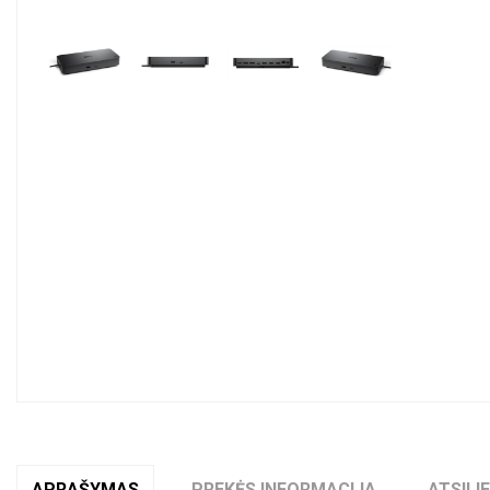
Pavyzdžiui, skolinantis
300,00
€,
APRAŠYMAS
PREKĖS INFORMACIJA
ATSILI