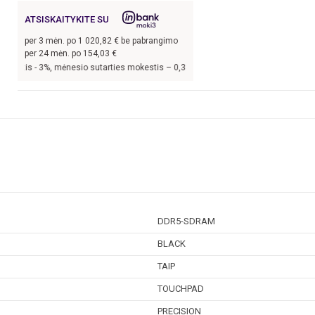
ATSISKAITYKITE SU
per
3
mėn. po
1 020,82
€ be pabrangimo
per 24 mėn. po
154,03
€
, mėnesio sutarties mokestis –
0,33
%, BVKKMN –
20,45
%, bendra mokėtina sum
DDR5-SDRAM
BLACK
TAIP
TOUCHPAD
PRECISION