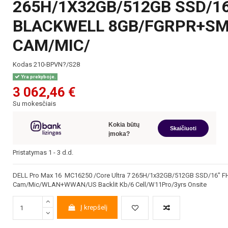
265H/1X32GB/512GB SSD/16
BLACKWELL 8GB/FGRPR+SM
CAM/MIC/
Kodas
210-BPVN?/S28
Yra prekyboje.
3 062,46 €
Su mokesčiais
Kokia būtų
Skaičiuoti
įmoka?
Pristatymas 1 - 3 d.d.
DELL Pro Max 16 MC16250 /Core Ultra 7 265H/1x32GB/512GB SSD/16" FH
Cam/Mic/WLAN+WWAN/US Backlit Kb/6 Cell/W11Pro/3yrs Onsite
Į krepšelį