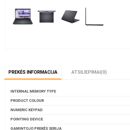
 mėn. terminui, metinė palūkanų norma –
8,9
%, sutarties sudarymo mokestis -
3
%
PREKĖS INFORMACIJA
ATSILIEPIMAI
(0)
INTERNAL MEMORY TYPE
PRODUCT COLOUR
NUMERIC KEYPAD
POINTING DEVICE
GAMINTOJO PREKĖS SERIJA