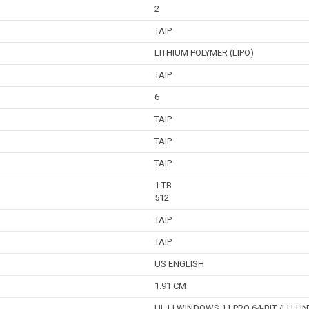
2
TAIP
LITHIUM POLYMER (LIPO)
TAIP
6
TAIP
TAIP
TAIP
1 TB
512
TAIP
TAIP
US ENGLISH
1.91 CM
UL LI WINDOWS 11 PRO 64-BIT /LI LI I