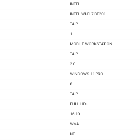
INTEL
INTEL WI-FI 7 BE201
TAIP
1
MOBILE WORKSTATION
TAIP
2.0
WINDOWS 11 PRO
8
TAIP
FULL HD+
16:10
WVA
NE