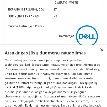
(QWERTY) - WHITE
EKRANO ĮSTRIŽAINĖ, COL.
27
JUTIKLINIS EKRANAS
NE
Turime Lietuvoje
6 Prekės
Gamintojas
×
Atsakingas jūsų duomenų naudojimas
Mes ir mūsų partneriai naudojame slapukus ir panašias
technologijas, kad išsaugotume ir gautume prieigą prie informacijos
jūsų įrenginyje ir tvarkytume asmens duomenis, pvz., jūsų IP adresą,
unikalius identifikatorius ir naršymo duomenis, kad pateiktume
suasmenintus skelbimus ir turinį, matuotume skelbimus ir turinį,
gautume auditorijos įžvalgų ir gerintume paslaugas.
Trečiųjų šalių
tiekėjai (1900)
taip pat gali tvarkyti jūsų duomenis šiais ir kitais
INFORMACIJA
tikslais, įskaitant tikslios geolokacijos duomenų ir įrenginio
charakteristikų naudojimą. Jūsų pasirinkimai taikomi tik šiai svetainei.
SUSIEKITE
Kai kurie tiekėjai gali remtis teisėtu interesu vietoj sutikimo; jūs turite
teisę nesutikti
Reklamos nustatymuose
. Savo sutikimą galite bet kada