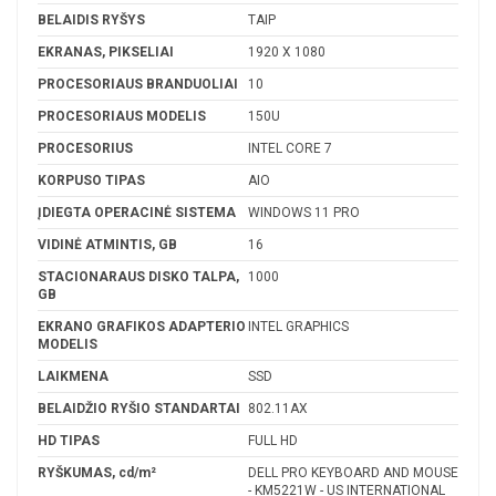
BELAIDIS RYŠYS
TAIP
EKRANAS, PIKSELIAI
1920 X 1080
PROCESORIAUS BRANDUOLIAI
10
PROCESORIAUS MODELIS
150U
PROCESORIUS
INTEL CORE 7
KORPUSO TIPAS
AIO
ĮDIEGTA OPERACINĖ SISTEMA
WINDOWS 11 PRO
VIDINĖ ATMINTIS, GB
16
STACIONARAUS DISKO TALPA,
1000
GB
EKRANO GRAFIKOS ADAPTERIO
INTEL GRAPHICS
MODELIS
LAIKMENA
SSD
BELAIDŽIO RYŠIO STANDARTAI
802.11AX
HD TIPAS
FULL HD
RYŠKUMAS, cd/m²
DELL PRO KEYBOARD AND MOUSE
- KM5221W - US INTERNATIONAL