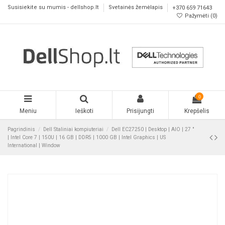
Susisiekite su mumis - dellshop.lt
Svetainės žemėlapis
+370 659 71643
Pažymėti (
0
)
0
Meniu
Ieškoti
Prisijungti
Krepšelis
Pagrindinis
Dell Staliniai kompiuteriai
Dell EC27250 | Desktop | AIO | 27 "
| Intel Core 7 | 150U | 16 GB | DDR5 | 1000 GB | Intel Graphics | US
International | Window