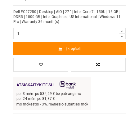
Dell EC27250 | Desktop | AIO | 27 " | Intel Core 7 | 150U | 16 GB |
DDR5 | 1000 GB | Intel Graphics | US International | Windows 11
Pro | Warranty 36 month(s)
Į krepšelį
ATSISKAITYKITE SU
per
3
mėn. po
534,29
€ be pabrangimo
per 24 mėn. po
81,37
€
 sudarymo mokestis -
3
%, mėnesio sutarties mokestis –
0,33
%, BVKKMN –
21,59
%