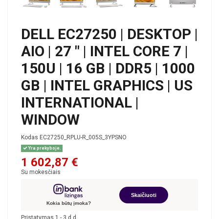
DELL EC27250 | DESKTOP |
AIO | 27 " | INTEL CORE 7 |
150U | 16 GB | DDR5 | 1000
GB | INTEL GRAPHICS | US
INTERNATIONAL |
WINDOW
Kodas
EC27250_RPLU-R_005S_3YPSNO
Yra prekyboje.
1 602,87 €
Su mokesčiais
Skaičiuoti
Kokia būtų įmoka?
Pristatymas 1 - 3 d.d.