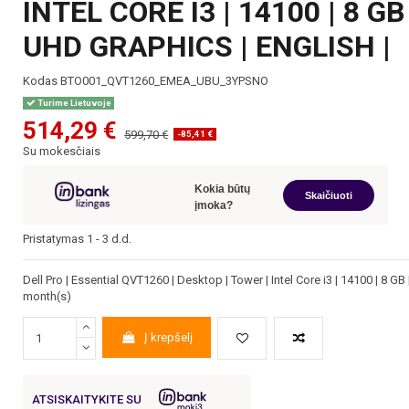
INTEL CORE I3 | 14100 | 8 GB
UHD GRAPHICS | ENGLISH |
Kodas
BTO001_QVT1260_EMEA_UBU_3YPSNO
Turime Lietuvoje
514,29 €
599,70 €
-85,41 €
Su mokesčiais
Kokia būtų
Skaičiuoti
įmoka?
Pristatymas 1 - 3 d.d.
Dell Pro | Essential QVT1260 | Desktop | Tower | Intel Core i3 | 14100 | 8 GB
month(s)
Į krepšelį
ATSISKAITYKITE SU