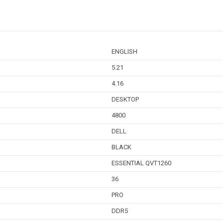
ENGLISH
5.21
4.16
DESKTOP
4800
DELL
BLACK
ESSENTIAL QVT1260
36
PRO
DDR5