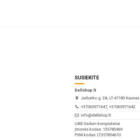
SUSIEKITE
Dellshop.lt
Jurbarko g. 2A, LT-47183 Kaunas (
+37065971647, +37065971642
info@dellshop.lt
UAB Sedum kompiuteriai
Įmonės kodas: 135785469
PVM kodas: LT357854610