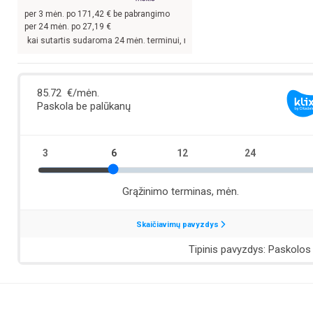
per
3
mėn. po
171,42
€ be pabrangimo
per 24 mėn. po
27,19
€
ai sutartis sudaroma 24 mėn. terminui, metinė palūkanų norma –
13,9
%, sutartie