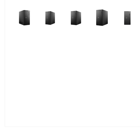
Pavyzdžiui, skolinantis
514,29
€, k