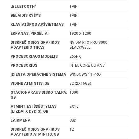
„BLUETOOTH“
TAIP
BELAIDIS RYŠYS
TAIP
KLAVIATŪROS APŠVIETIMAS
TAIP
EKRANAS, PIKSELIAI
1920 X 1200
DISKREČIOSIOS GRAFIKOS
NVIDIA RTX PRO 3000
ADAPTERIO TIPAS
BLACKWELL
PROCESORIAUS MODELIS
265HX
PROCESORIUS
INTEL CORE ULTRA 7
ĮDIEGTA OPERACINĖ SISTEMA
WINDOWS 11 PRO
VIDINĖ ATMINTIS, GB
32 (2X16GB)
STACIONARAUS DISKO TALPA,
1000
GB
ATMINTIES IŠDĖSTYMAS
2X16
(LIZDAI X DYDIS), GB
LAIKMENA
SSD
DISKREČIOSIOS GRAFIKOS
12
ADAPTERIO ATMINTIS, GB