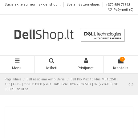
Susisiekite su mumis - dellshop.lt
Svetainės žemėlapis
+370 659 71643
Pažymėti (
0
)
0
Meniu
Ieškoti
Prisijungti
Krepšelis
Pagrindinis
Dell nešiojami kompiuteriai
Dell Pro Max 16 Plus MB16250 |
16 " | FHD+ | 1920 x 1200 pixels | Intel Core Ultra 7 | 265HX | 32 (2x16GB) GB
| DDR5 | Solid-st