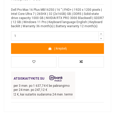
Dell Pro Max 16 Plus MB16250 | 16 " | FHD+ | 1920 x 1200 pixels |
Intel Core Ultra 7 | 265HX | 32 (2x16GB) GB | DDR5 | Solid-state
drive capacity 1000 GB | NVIDIA RTX PRO 3000 Blackwell | GDDR7
| 12 GB | Windows 11 Pro | Keyboard language English | Keyboard
backlit | Warranty 36 month(s) | Battery warranty 12 month(s)
Į krepšelį
ATSISKAITYKITE SU
per
3
mėn. po
1 637,74
€ be pabrangimo
per 24 mėn. po
247,12
€
 913,22
€, kai sutartis sudaroma 24 mėn. terminui, metinė palūkanų norma –
8,9
%