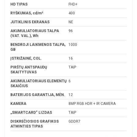
HD TIPAS
FHD+
RYŠKUMAS, cd/m²
400
JUTIKLINIS EKRANAS
NE
AKUMULIATORIAUS TALPA
96
(VAT. VAL.), Wh
BENDROJI LAIKMENOS TALPA,
1000
GB
ĮSTRIŽAINĖ, COL.
16
PIRŠTŲ ANTSPAUDŲ
TAIP
SKAITYTUVAS
AKUMULIATORIAUS ELEMENTŲ
6
SKAIČIUS
BATERIJOS GARANTIJA, MĖN.
12
KAMERA
8MP RGB HDR + IR CAMERA
„SMARTCARD“ LIZDAS
TAIP
DISKREČIOSIOS GRAFIKOS
GDDR7
ATMINTIES TIPAS