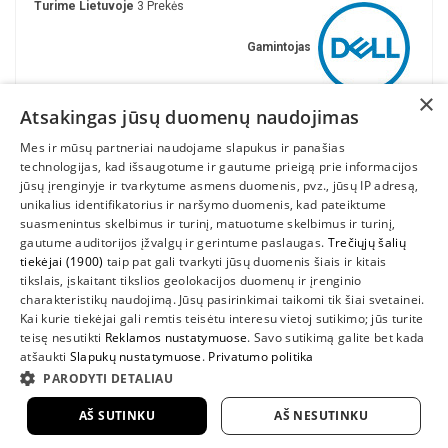
Turime Lietuvoje
3 Prekės
Gamintojas
×
Atsakingas jūsų duomenų naudojimas
Mes ir mūsų partneriai naudojame slapukus ir panašias
technologijas, kad išsaugotume ir gautume prieigą prie informacijos
jūsų įrenginyje ir tvarkytume asmens duomenis, pvz., jūsų IP adresą,
unikalius identifikatorius ir naršymo duomenis, kad pateiktume
suasmenintus skelbimus ir turinį, matuotume skelbimus ir turinį,
gautume auditorijos įžvalgų ir gerintume paslaugas.
Trečiųjų šalių
tiekėjai (1900)
taip pat gali tvarkyti jūsų duomenis šiais ir kitais
INFORMACIJA
tikslais, įskaitant tikslios geolokacijos duomenų ir įrenginio
charakteristikų naudojimą. Jūsų pasirinkimai taikomi tik šiai svetainei.
SUSIEKITE
Kai kurie tiekėjai gali remtis teisėtu interesu vietoj sutikimo; jūs turite
teisę nesutikti
Reklamos nustatymuose
. Savo sutikimą galite bet kada
atšaukti
Slapukų nustatymuose
.
Privatumo politika
PARODYTI DETALIAU
AŠ SUTINKU
AŠ NESUTINKU
2022 UAB "Sedum kompiuteriai" |
www.DellShop.lt