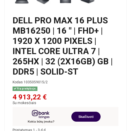
DELL PRO MAX 16 PLUS
MB16250 | 16 " | FHD+ |
1920 X 1200 PIXELS |
INTEL CORE ULTRA 7 |
265HX | 32 (2X16GB) GB |
DDR5 | SOLID-ST
Kodas
1035059015/2
Yra prekyboje.
4 913,22 €
Su mokesčiais
Skaičiuoti
Kokia būtų įmoka?
Pristatymas 1 - 3 d.d.