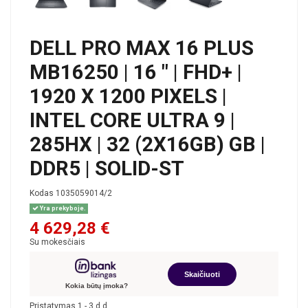
DELL PRO MAX 16 PLUS
MB16250 | 16 " | FHD+ |
1920 X 1200 PIXELS |
INTEL CORE ULTRA 9 |
285HX | 32 (2X16GB) GB |
DDR5 | SOLID-ST
Kodas
1035059014/2
Yra prekyboje.
4 629,28 €
Su mokesčiais
Skaičiuoti
Kokia būtų įmoka?
Pristatymas 1 - 3 d.d.