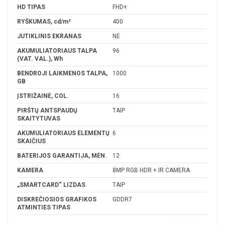
HD TIPAS
FHD+
RYŠKUMAS, cd/m²
400
JUTIKLINIS EKRANAS
NE
AKUMULIATORIAUS TALPA
96
(VAT. VAL.), Wh
BENDROJI LAIKMENOS TALPA,
1000
GB
ĮSTRIŽAINĖ, COL.
16
PIRŠTŲ ANTSPAUDŲ
TAIP
SKAITYTUVAS
AKUMULIATORIAUS ELEMENTŲ
6
SKAIČIUS
BATERIJOS GARANTIJA, MĖN.
12
KAMERA
8MP RGB HDR + IR CAMERA
„SMARTCARD“ LIZDAS
TAIP
DISKREČIOSIOS GRAFIKOS
GDDR7
ATMINTIES TIPAS