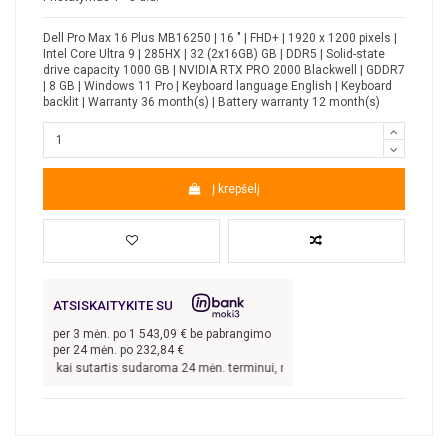
Dell Pro Max 16 Plus MB16250 | 16 " | FHD+ | 1920 x 1200 pixels |
Intel Core Ultra 9 | 285HX | 32 (2x16GB) GB | DDR5 | Solid-state
drive capacity 1000 GB | NVIDIA RTX PRO 2000 Blackwell | GDDR7
| 8 GB | Windows 11 Pro | Keyboard language English | Keyboard
backlit | Warranty 36 month(s) | Battery warranty 12 month(s)
Į krepšelį
ATSISKAITYKITE SU
per
3
mėn. po
1 543,09
€ be pabrangimo
per 24 mėn. po
232,84
€
,28
€, kai sutartis sudaroma 24 mėn. terminui, metinė palūkanų norma –
8,9
%, s