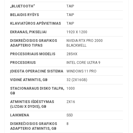
„BLUETOOTH“
TAIP
BELAIDIS RYŠYS
TAIP
KLAVIATŪROS APŠVIETIMAS
TAIP
EKRANAS, PIKSELIAI
1920 X 1200
DISKREČIOSIOS GRAFIKOS
NVIDIA RTX PRO 2000
ADAPTERIO TIPAS
BLACKWELL
PROCESORIAUS MODELIS
285HX
PROCESORIUS
INTEL CORE ULTRA 9
ĮDIEGTA OPERACINĖ SISTEMA
WINDOWS 11 PRO
VIDINĖ ATMINTIS, GB
32 (2X16GB)
STACIONARAUS DISKO TALPA,
1000
GB
ATMINTIES IŠDĖSTYMAS
2X16
(LIZDAI X DYDIS), GB
LAIKMENA
SSD
DISKREČIOSIOS GRAFIKOS
8
ADAPTERIO ATMINTIS, GB