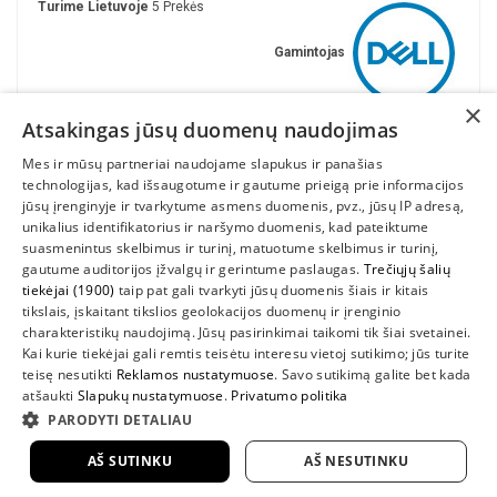
Turime Lietuvoje
5 Prekės
Gamintojas
×
Atsakingas jūsų duomenų naudojimas
Mes ir mūsų partneriai naudojame slapukus ir panašias
technologijas, kad išsaugotume ir gautume prieigą prie informacijos
jūsų įrenginyje ir tvarkytume asmens duomenis, pvz., jūsų IP adresą,
unikalius identifikatorius ir naršymo duomenis, kad pateiktume
suasmenintus skelbimus ir turinį, matuotume skelbimus ir turinį,
gautume auditorijos įžvalgų ir gerintume paslaugas.
Trečiųjų šalių
tiekėjai (1900)
taip pat gali tvarkyti jūsų duomenis šiais ir kitais
INFORMACIJA
tikslais, įskaitant tikslios geolokacijos duomenų ir įrenginio
charakteristikų naudojimą. Jūsų pasirinkimai taikomi tik šiai svetainei.
SUSIEKITE
Kai kurie tiekėjai gali remtis teisėtu interesu vietoj sutikimo; jūs turite
teisę nesutikti
Reklamos nustatymuose
. Savo sutikimą galite bet kada
atšaukti
Slapukų nustatymuose
.
Privatumo politika
PARODYTI DETALIAU
AŠ SUTINKU
AŠ NESUTINKU
2022 UAB "Sedum kompiuteriai" |
www.DellShop.lt