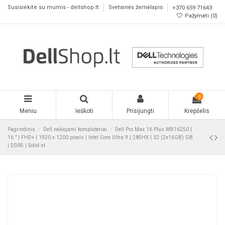
Susisiekite su mumis - dellshop.lt
Svetainės žemėlapis
+370 659 71643
Pažymėti (
0
)
0
Meniu
Ieškoti
Prisijungti
Krepšelis
Pagrindinis
Dell nešiojami kompiuteriai
Dell Pro Max 16 Plus MB16250 |
16 " | FHD+ | 1920 x 1200 pixels | Intel Core Ultra 9 | 285HX | 32 (2x16GB) GB
| DDR5 | Solid-st