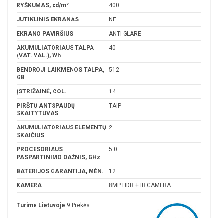
RYŠKUMAS, cd/m²
400
JUTIKLINIS EKRANAS
NE
EKRANO PAVIRŠIUS
ANTI-GLARE
AKUMULIATORIAUS TALPA
40
(VAT. VAL.), Wh
BENDROJI LAIKMENOS TALPA,
512
GB
ĮSTRIŽAINĖ, COL.
14
PIRŠTŲ ANTSPAUDŲ
TAIP
SKAITYTUVAS
AKUMULIATORIAUS ELEMENTŲ
2
SKAIČIUS
PROCESORIAUS
5.0
PASPARTINIMO DAŽNIS, GHz
BATERIJOS GARANTIJA, MĖN.
12
KAMERA
8MP HDR + IR CAMERA
Turime Lietuvoje
9 Prekės