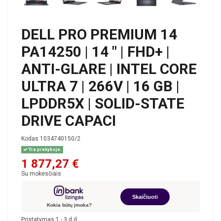
DELL PRO PREMIUM 14
PA14250 | 14 " | FHD+ |
ANTI-GLARE | INTEL CORE
ULTRA 7 | 266V | 16 GB |
LPDDR5X | SOLID-STATE
DRIVE CAPACI
Kodas
1034740150/2
Yra prekyboje.
1 877,27 €
Su mokesčiais
Skaičiuoti
Kokia būtų įmoka?
Pristatymas 1 - 3 d.d.