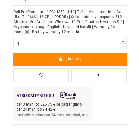
Dell Pro Premium 14 PA14250 | 14 " | FHD+ | Anti-glare | Intel Core
Ultra 7 | 266V | 16 GB | LPDDR5x | Solid-state drive capacity 512
GB | Intel Arc Graphics | Windows 11 Pro | Bluetooth version 5.4 |
Keyboard language English | Keyboard backlit | Warranty 36
month(s) | Battery warranty 12 month(s)
Į krepšelį
ATSISKAITYKITE SU
per
3
mėn. po
625,75
€ be pabrangimo
per 24 mėn. po
94,42
€
7
€, kai sutartis sudaroma 24 mėn. terminui, metinė palūkanų norma –
8,9
%, suta