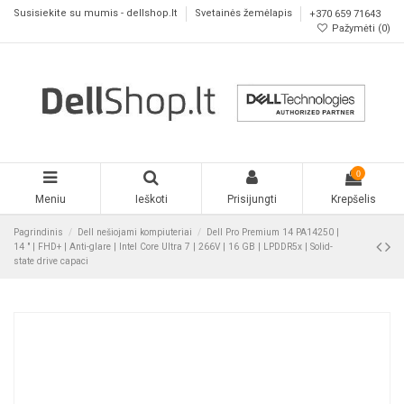
Susisiekite su mumis - dellshop.lt
Svetainės žemėlapis
+370 659 71643
Pažymėti (
0
)
0
Meniu
Ieškoti
Prisijungti
Krepšelis
Pagrindinis
Dell nešiojami kompiuteriai
Dell Pro Premium 14 PA14250 |
14 " | FHD+ | Anti-glare | Intel Core Ultra 7 | 266V | 16 GB | LPDDR5x | Solid-
state drive capaci