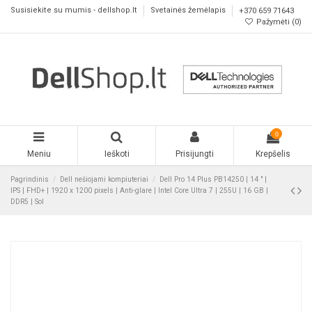
Susisiekite su mumis - dellshop.lt
Svetainės žemėlapis
+370 659 71643
Pažymėti (
0
)
0
Meniu
Ieškoti
Prisijungti
Krepšelis
Pagrindinis
Dell nešiojami kompiuteriai
Dell Pro 14 Plus PB14250 | 14 " |
IPS | FHD+ | 1920 x 1200 pixels | Anti-glare | Intel Core Ultra 7 | 255U | 16 GB |
DDR5 | Sol