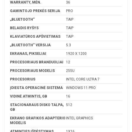
WARRANTY, MĖN.
36
GAMINTOJO PREKĖS SERIJA
PRO
„BLUETOOTH“
TAIP
BELAIDIS RYŠYS
TAIP
KLAVIATŪROS APŠVIETIMAS
TAIP
„BLUETOOTH“ VERSIJA
5.3
EKRANAS, PIKSELIAI
1920 X 1200
PROCESORIAUS BRANDUOLIAI
12
PROCESORIAUS MODELIS
255U
PROCESORIUS
INTEL CORE ULTRA 7
ĮDIEGTA OPERACINĖ SISTEMA
WINDOWS 11 PRO
VIDINĖ ATMINTIS, GB
16
STACIONARAUS DISKO TALPA,
512
GB
EKRANO GRAFIKOS ADAPTERIO
INTEL GRAPHICS
MODELIS
ATMINTIES IŠDĖSTYMAS
1X16