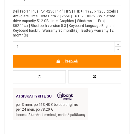
Dell Pro 14 Plus PB14250 | 14 " | IPS | FHD+ | 1920 x 1200 pixels |
Anti-glare | Intel Core Ultra 7 | 255U | 16 GB | DDR5 | Solid-state
drive capacity 512 GB | Intel Graphics | Windows 11 Pro |
802.11ax | Bluetooth version 5.3 | Keyboard language English |
Keyboard backlit | Warranty 36 month(s) | Battery warranty 12
month(s)
Į krepšelį
ATSISKAITYKITE SU
per
3
mėn. po
513,48
€ be pabrangimo
per 24 mėn. po
78,20
€
rtis sudaroma 24 mėn. terminui, metinė palūkanų norma –
9,9
%, sutarties sudary