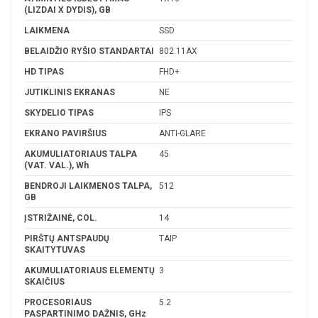
(LIZDAI X DYDIS), GB
LAIKMENA
SSD
BELAIDŽIO RYŠIO STANDARTAI
802.11AX
HD TIPAS
FHD+
JUTIKLINIS EKRANAS
NE
SKYDELIO TIPAS
IPS
EKRANO PAVIRŠIUS
ANTI-GLARE
AKUMULIATORIAUS TALPA
45
(VAT. VAL.), Wh
BENDROJI LAIKMENOS TALPA,
512
GB
ĮSTRIŽAINĖ, COL.
14
PIRŠTŲ ANTSPAUDŲ
TAIP
SKAITYTUVAS
AKUMULIATORIAUS ELEMENTŲ
3
SKAIČIUS
PROCESORIAUS
5.2
PASPARTINIMO DAŽNIS, GHz