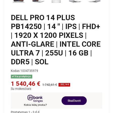
DELL PRO 14 PLUS
PB14250 | 14 " | IPS | FHD+
| 1920 X 1200 PIXELS |
ANTI-GLARE | INTEL CORE
ULTRA 7 | 255U | 16 GB |
DDR5 | SOL
Kodas
1034735979
Yra prekyboje.
1 540,46 €
1 742,61 €
-202,14 €
Su mokesčiais
Skaičiuoti
Kokia būtų įmoka?
Pristatymas 1 - 3 d.d.