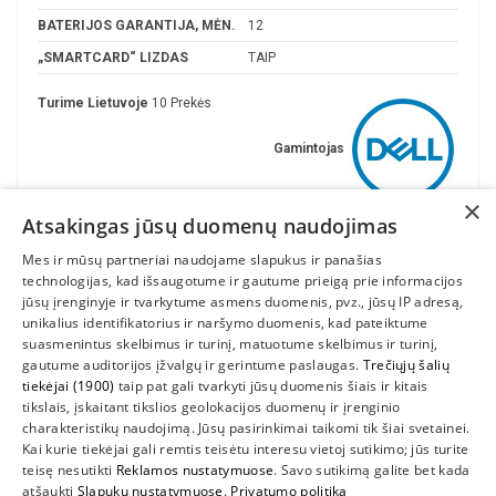
BATERIJOS GARANTIJA, MĖN.
12
„SMARTCARD“ LIZDAS
TAIP
Turime Lietuvoje
10 Prekės
Gamintojas
×
Atsakingas jūsų duomenų naudojimas
Mes ir mūsų partneriai naudojame slapukus ir panašias
technologijas, kad išsaugotume ir gautume prieigą prie informacijos
jūsų įrenginyje ir tvarkytume asmens duomenis, pvz., jūsų IP adresą,
unikalius identifikatorius ir naršymo duomenis, kad pateiktume
suasmenintus skelbimus ir turinį, matuotume skelbimus ir turinį,
gautume auditorijos įžvalgų ir gerintume paslaugas.
Trečiųjų šalių
tiekėjai (1900)
taip pat gali tvarkyti jūsų duomenis šiais ir kitais
INFORMACIJA
tikslais, įskaitant tikslios geolokacijos duomenų ir įrenginio
charakteristikų naudojimą. Jūsų pasirinkimai taikomi tik šiai svetainei.
SUSIEKITE
Kai kurie tiekėjai gali remtis teisėtu interesu vietoj sutikimo; jūs turite
teisę nesutikti
Reklamos nustatymuose
. Savo sutikimą galite bet kada
atšaukti
Slapukų nustatymuose
.
Privatumo politika