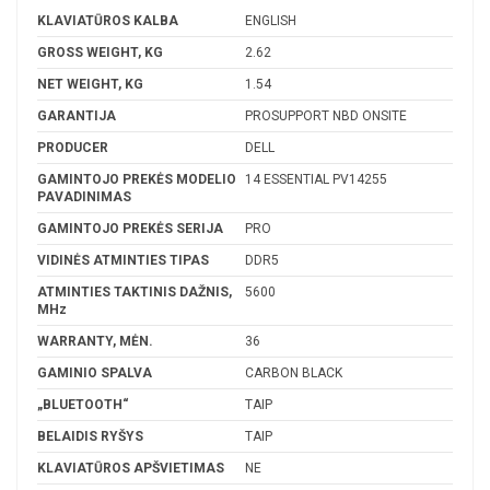
KLAVIATŪROS KALBA
ENGLISH
GROSS WEIGHT, KG
2.62
NET WEIGHT, KG
1.54
GARANTIJA
PROSUPPORT NBD ONSITE
PRODUCER
DELL
GAMINTOJO PREKĖS MODELIO
14 ESSENTIAL PV14255
PAVADINIMAS
GAMINTOJO PREKĖS SERIJA
PRO
VIDINĖS ATMINTIES TIPAS
DDR5
ATMINTIES TAKTINIS DAŽNIS,
5600
MHz
WARRANTY, MĖN.
36
GAMINIO SPALVA
CARBON BLACK
„BLUETOOTH“
TAIP
BELAIDIS RYŠYS
TAIP
KLAVIATŪROS APŠVIETIMAS
NE