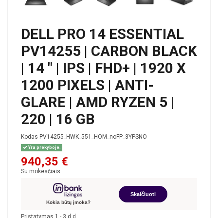
DELL PRO 14 ESSENTIAL
PV14255 | CARBON BLACK
| 14 " | IPS | FHD+ | 1920 X
1200 PIXELS | ANTI-
GLARE | AMD RYZEN 5 |
220 | 16 GB
Kodas
PV14255_HWK_551_HOM_noFP_3YPSNO
Yra prekyboje.
940,35 €
Su mokesčiais
Skaičiuoti
Kokia būtų įmoka?
Pristatymas 1 - 3 d.d.