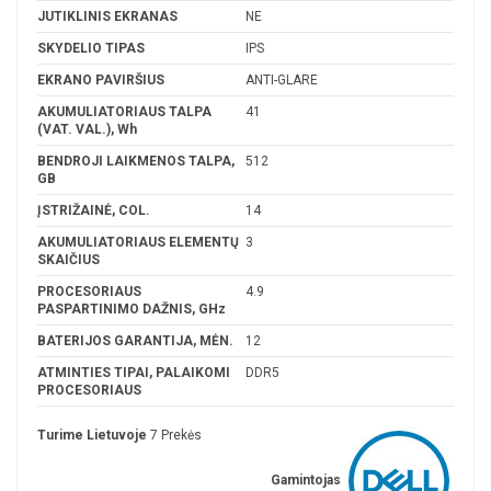
JUTIKLINIS EKRANAS
NE
SKYDELIO TIPAS
IPS
EKRANO PAVIRŠIUS
ANTI-GLARE
AKUMULIATORIAUS TALPA
41
(VAT. VAL.), Wh
BENDROJI LAIKMENOS TALPA,
512
GB
ĮSTRIŽAINĖ, COL.
14
AKUMULIATORIAUS ELEMENTŲ
3
SKAIČIUS
PROCESORIAUS
4.9
PASPARTINIMO DAŽNIS, GHz
BATERIJOS GARANTIJA, MĖN.
12
ATMINTIES TIPAI, PALAIKOMI
DDR5
PROCESORIAUS
Turime Lietuvoje
7 Prekės
Gamintojas