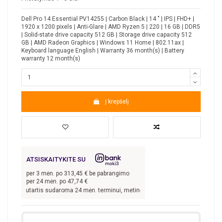
Dell Pro 14 Essential PV14255 | Carbon Black | 14 " | IPS | FHD+ |
1920 x 1200 pixels | Anti-Glare | AMD Ryzen 5 | 220 | 16 GB | DDR5
| Solid-state drive capacity 512 GB | Storage drive capacity 512
GB | AMD Radeon Graphics | Windows 11 Home | 802.11ax |
Keyboard language English | Warranty 36 month(s) | Battery
warranty 12 month(s)
Į krepšelį
ATSISKAITYKITE SU
per
3
mėn. po
313,45
€ be pabrangimo
per 24 mėn. po
47,74
€
 kai sutartis sudaroma 24 mėn. terminui, metinė palūkanų norma –
9,9
%, sutarti