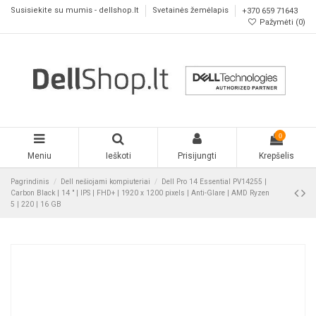
Susisiekite su mumis - dellshop.lt
Svetainės žemėlapis
+370 659 71643
Pažymėti (
0
)
0
Meniu
Ieškoti
Prisijungti
Krepšelis
Pagrindinis
Dell nešiojami kompiuteriai
Dell Pro 14 Essential PV14255 |
Carbon Black | 14 " | IPS | FHD+ | 1920 x 1200 pixels | Anti-Glare | AMD Ryzen
5 | 220 | 16 GB