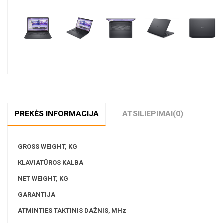
a 24 mėn. terminui, metinė palūkanų norma –
8,9
%, sutarties sudarymo mokestis 
PREKĖS INFORMACIJA
ATSILIEPIMAI
(0)
GROSS WEIGHT, KG
KLAVIATŪROS KALBA
NET WEIGHT, KG
GARANTIJA
ATMINTIES TAKTINIS DAŽNIS, MHz