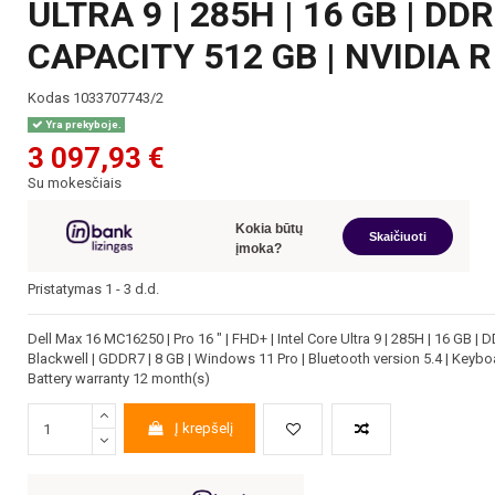
ULTRA 9 | 285H | 16 GB | DD
CAPACITY 512 GB | NVIDIA R
Kodas
1033707743/2
Yra prekyboje.
3 097,93 €
Su mokesčiais
Kokia būtų
Skaičiuoti
įmoka?
Pristatymas 1 - 3 d.d.
Dell Max 16 MC16250 | Pro 16 " | FHD+ | Intel Core Ultra 9 | 285H | 16 GB |
Blackwell | GDDR7 | 8 GB | Windows 11 Pro | Bluetooth version 5.4 | Keybo
Battery warranty 12 month(s)
Į krepšelį