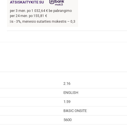
ATSISKAITYKITE SU
per
3
mėn. po
1 032,64
€ be pabrangimo
per 24 mėn. po
155,81
€
-
3
%, mėnesio sutarties mokestis –
0,33
%, BVKKMN –
20,44
%, bendra mokėtina 
2.16
ENGLISH
1.59
BASIC ONSITE
5600