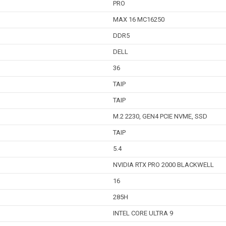
PRO
MAX 16 MC16250
DDR5
DELL
36
TAIP
TAIP
M.2 2230, GEN4 PCIE NVME, SSD
TAIP
5.4
NVIDIA RTX PRO 2000 BLACKWELL
16
285H
INTEL CORE ULTRA 9