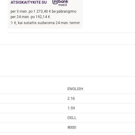
ATSISKAITYKITE SU
per
3
mėn. po
1 273,40
€ be pabrangimo
per 24 mėn. po
192,14
€
, kai sutartis sudaroma 24 mėn. terminui, metinė palūkanų norma –
8,9
%, sutart
ENGLISH
2.16
1.59
DELL
8000