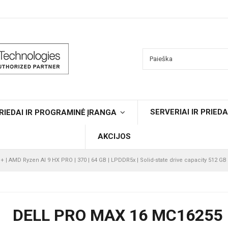
SERVERIAI IR PRIEDA
RIEDAI IR PROGRAMINĖ ĮRANGA
AKCIJOS
+ | AMD Ryzen AI 9 HX PRO | 370 | 64 GB | LPDDR5x | Solid-state drive capacity 512 GB 
DELL PRO MAX 16 MC16255 |