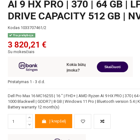
AI 9 HX PRO | 370 | 64 GB |
DRIVE CAPACITY 512 GB | NV
Kodas
1033707461/2
Yra prekyboje.
3 820,21 €
Su mokesčiais
Kokia būtų
Skaičiuoti
įmoka?
Pristatymas 1 - 3 d.d.
Dell Pro Max 16 MC16255 | 16 " | FHD+ | AMD Ryzen AI 9 HX PRO | 370 | 64
1000 Blackwell | GDDR7 | 8 GB | Windows 11 Pro | Bluetooth version 5.4 | 
Battery warranty 12 month(s)
Į krepšelį