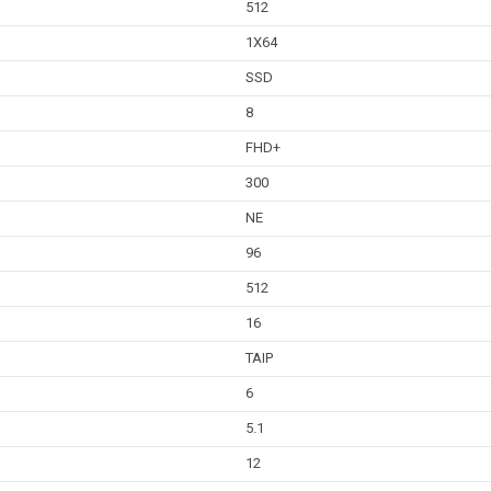
512
1X64
SSD
8
FHD+
300
NE
96
512
16
TAIP
6
5.1
12