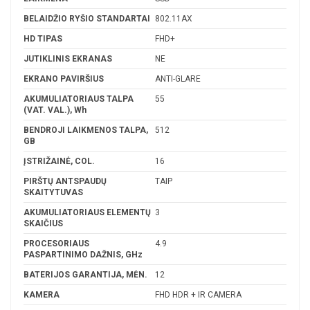
BELAIDŽIO RYŠIO STANDARTAI
802.11AX
HD TIPAS
FHD+
JUTIKLINIS EKRANAS
NE
EKRANO PAVIRŠIUS
ANTI-GLARE
AKUMULIATORIAUS TALPA
55
(VAT. VAL.), Wh
BENDROJI LAIKMENOS TALPA,
512
GB
ĮSTRIŽAINĖ, COL.
16
PIRŠTŲ ANTSPAUDŲ
TAIP
SKAITYTUVAS
AKUMULIATORIAUS ELEMENTŲ
3
SKAIČIUS
PROCESORIAUS
4.9
PASPARTINIMO DAŽNIS, GHz
BATERIJOS GARANTIJA, MĖN.
12
KAMERA
FHD HDR + IR CAMERA