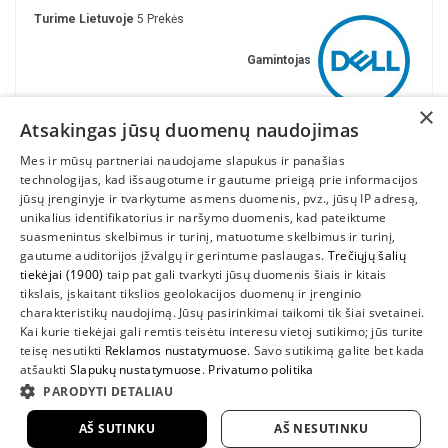
Turime Lietuvoje
5 Prekės
Gamintojas
×
Atsakingas jūsų duomenų naudojimas
Mes ir mūsų partneriai naudojame slapukus ir panašias
technologijas, kad išsaugotume ir gautume prieigą prie informacijos
jūsų įrenginyje ir tvarkytume asmens duomenis, pvz., jūsų IP adresą,
unikalius identifikatorius ir naršymo duomenis, kad pateiktume
suasmenintus skelbimus ir turinį, matuotume skelbimus ir turinį,
gautume auditorijos įžvalgų ir gerintume paslaugas.
Trečiųjų šalių
tiekėjai (1900)
taip pat gali tvarkyti jūsų duomenis šiais ir kitais
INFORMACIJA
tikslais, įskaitant tikslios geolokacijos duomenų ir įrenginio
charakteristikų naudojimą. Jūsų pasirinkimai taikomi tik šiai svetainei.
SUSIEKITE
Kai kurie tiekėjai gali remtis teisėtu interesu vietoj sutikimo; jūs turite
teisę nesutikti
Reklamos nustatymuose
. Savo sutikimą galite bet kada
atšaukti
Slapukų nustatymuose
.
Privatumo politika
PARODYTI DETALIAU
AŠ SUTINKU
AŠ NESUTINKU
2022 UAB "Sedum kompiuteriai" |
www.DellShop.lt