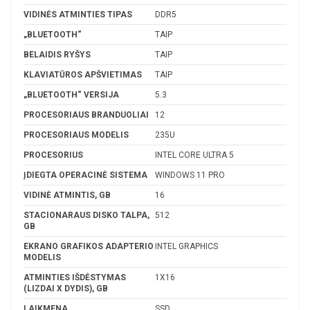
VIDINĖS ATMINTIES TIPAS
DDR5
„BLUETOOTH“
TAIP
BELAIDIS RYŠYS
TAIP
KLAVIATŪROS APŠVIETIMAS
TAIP
„BLUETOOTH“ VERSIJA
5.3
PROCESORIAUS BRANDUOLIAI
12
PROCESORIAUS MODELIS
235U
PROCESORIUS
INTEL CORE ULTRA 5
ĮDIEGTA OPERACINĖ SISTEMA
WINDOWS 11 PRO
VIDINĖ ATMINTIS, GB
16
STACIONARAUS DISKO TALPA,
512
GB
EKRANO GRAFIKOS ADAPTERIO
INTEL GRAPHICS
MODELIS
ATMINTIES IŠDĖSTYMAS
1X16
(LIZDAI X DYDIS), GB
LAIKMENA
SSD