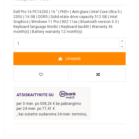
Dell Pro 16 PC16250 | 16 " | FHD+ | Anti-glare | Intel Core Ultra 5 |
235U | 16 GB | DDR5 | Solid-state drive capacity 512 GB | Intel
Graphics | Windows 11 Pro | 802.11ax | Bluetooth version 5.3 |
Keyboard language Nordic | Keyboard backlit | Warranty 36
month(s) | Battery warranty 12 month(s)
Į krepšelį
ATSISKAITYKITE SU
per
3
mėn. po
508,26
€ be pabrangimo
per 24 mėn. po
77,41
€
4,78
€, kai sutartis sudaroma 24 mėn. terminui, metinė palūkanų norma –
9,9
%, s