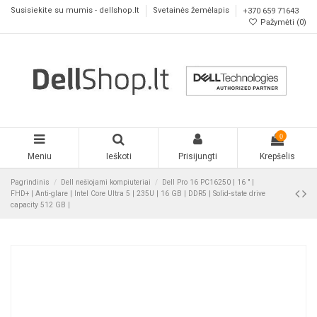
Susisiekite su mumis - dellshop.lt
Svetainės žemėlapis
+370 659 71643
Pažymėti (
0
)
0
Meniu
Ieškoti
Prisijungti
Krepšelis
Pagrindinis
Dell nešiojami kompiuteriai
Dell Pro 16 PC16250 | 16 " |
FHD+ | Anti-glare | Intel Core Ultra 5 | 235U | 16 GB | DDR5 | Solid-state drive
capacity 512 GB |