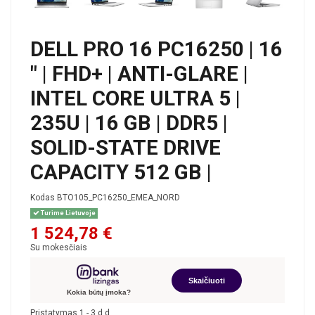
DELL PRO 16 PC16250 | 16
" | FHD+ | ANTI-GLARE |
INTEL CORE ULTRA 5 |
235U | 16 GB | DDR5 |
SOLID-STATE DRIVE
CAPACITY 512 GB |
Kodas
BTO105_PC16250_EMEA_NORD
Turime Lietuvoje
1 524,78 €
Su mokesčiais
Skaičiuoti
Kokia būtų įmoka?
Pristatymas 1 - 3 d.d.