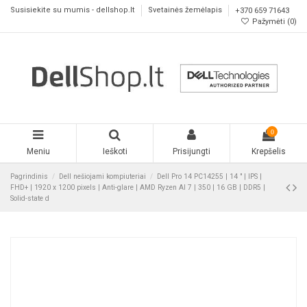
Susisiekite su mumis - dellshop.lt
Svetainės žemėlapis
+370 659 71643
Pažymėti (
0
)
0
Meniu
Ieškoti
Prisijungti
Krepšelis
Pagrindinis
Dell nešiojami kompiuteriai
Dell Pro 14 PC14255 | 14 " | IPS |
FHD+ | 1920 x 1200 pixels | Anti-glare | AMD Ryzen AI 7 | 350 | 16 GB | DDR5 |
Solid-state d