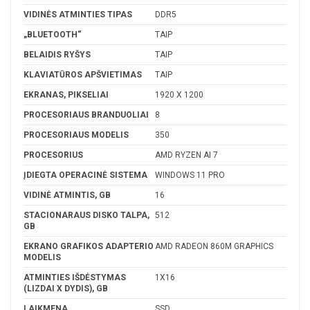
VIDINĖS ATMINTIES TIPAS
DDR5
„BLUETOOTH“
TAIP
BELAIDIS RYŠYS
TAIP
KLAVIATŪROS APŠVIETIMAS
TAIP
EKRANAS, PIKSELIAI
1920 X 1200
PROCESORIAUS BRANDUOLIAI
8
PROCESORIAUS MODELIS
350
PROCESORIUS
AMD RYZEN AI 7
ĮDIEGTA OPERACINĖ SISTEMA
WINDOWS 11 PRO
VIDINĖ ATMINTIS, GB
16
STACIONARAUS DISKO TALPA,
512
GB
EKRANO GRAFIKOS ADAPTERIO
AMD RADEON 860M GRAPHICS
MODELIS
ATMINTIES IŠDĖSTYMAS
1X16
(LIZDAI X DYDIS), GB
LAIKMENA
SSD