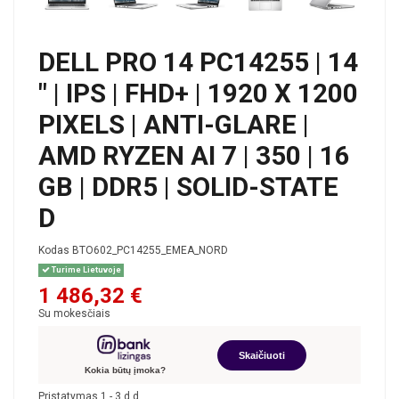
DELL PRO 14 PC14255 | 14
" | IPS | FHD+ | 1920 X 1200
PIXELS | ANTI-GLARE |
AMD RYZEN AI 7 | 350 | 16
GB | DDR5 | SOLID-STATE
D
Kodas
BTO602_PC14255_EMEA_NORD
Turime Lietuvoje
1 486,32 €
Su mokesčiais
Skaičiuoti
Kokia būtų įmoka?
Pristatymas 1 - 3 d.d.