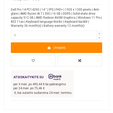
Dell Pro 14 PC14255 | 14 " | IPS | FHD+ | 1920 x 1200 pixels | Anti-
glare | AMD Ryzen AI 7 | 350 | 16 GB | DDR5 | Solid-state drive
capacity 512 GB | AMD Radeon 860M Graphics | Windows 11 Pro |
802.11ax | Keyboard language Nordic | Keyboard backlit |
Warranty 36 month(s) | Battery warranty 12 month(s)
Į krepšelį
ATSISKAITYKITE SU
per
3
mėn. po
495,44
€ be pabrangimo
per 24 mėn. po
75,46
€
486,32
€, kai sutartis sudaroma 24 mėn. terminui, metinė palūkanų norma –
9,9
%,