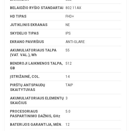
BELAIDŽIO RYŠIO STANDARTAI
802.11AX
HD TIPAS
FHD+
JUTIKLINIS EKRANAS
NE
SKYDELIO TIPAS
IPS
EKRANO PAVIRŠIUS
ANTI-GLARE
AKUMULIATORIAUS TALPA
55
(VAT. VAL.), Wh
BENDROJI LAIKMENOS TALPA,
512
GB
ĮSTRIŽAINĖ, COL.
14
PIRŠTŲ ANTSPAUDŲ
TAIP
SKAITYTUVAS
AKUMULIATORIAUS ELEMENTŲ
3
SKAIČIUS
PROCESORIAUS
5.0
PASPARTINIMO DAŽNIS, GHz
BATERIJOS GARANTIJA, MĖN.
12