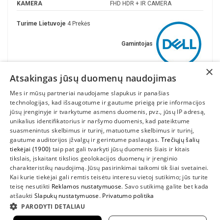
KAMERA
FHD HDR + IR CAMERA
Turime Lietuvoje
4 Prekės
Gamintojas
×
Atsakingas jūsų duomenų naudojimas
Mes ir mūsų partneriai naudojame slapukus ir panašias
technologijas, kad išsaugotume ir gautume prieigą prie informacijos
jūsų įrenginyje ir tvarkytume asmens duomenis, pvz., jūsų IP adresą,
unikalius identifikatorius ir naršymo duomenis, kad pateiktume
suasmenintus skelbimus ir turinį, matuotume skelbimus ir turinį,
gautume auditorijos įžvalgų ir gerintume paslaugas.
Trečiųjų šalių
tiekėjai (1900)
taip pat gali tvarkyti jūsų duomenis šiais ir kitais
INFORMACIJA
tikslais, įskaitant tikslios geolokacijos duomenų ir įrenginio
charakteristikų naudojimą. Jūsų pasirinkimai taikomi tik šiai svetainei.
SUSIEKITE
Kai kurie tiekėjai gali remtis teisėtu interesu vietoj sutikimo; jūs turite
teisę nesutikti
Reklamos nustatymuose
. Savo sutikimą galite bet kada
atšaukti
Slapukų nustatymuose
.
Privatumo politika
PARODYTI DETALIAU