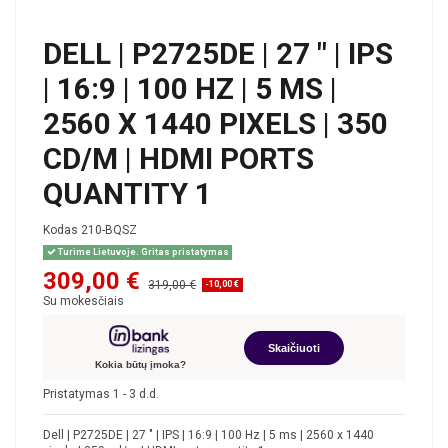
DELL | P2725DE | 27 " | IPS
| 16:9 | 100 HZ | 5 MS |
2560 X 1440 PIXELS | 350
CD/M | HDMI PORTS
QUANTITY 1
Kodas
210-BQSZ
Turime Lietuvoje. Gritas pristatymas
309,00 €
319,00 €
-10,00 €
Su mokesčiais
Skaičiuoti
Kokia būtų įmoka?
Pristatymas 1 - 3 d.d.
Dell | P2725DE | 27 " | IPS | 16:9 | 100 Hz | 5 ms | 2560 x 1440