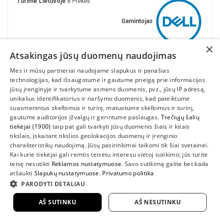
Turime Lietuvoje
8 Prekės
Gamintojas
×
Atsakingas jūsų duomenų naudojimas
Mes ir mūsų partneriai naudojame slapukus ir panašias
technologijas, kad išsaugotume ir gautume prieigą prie informacijos
jūsų įrenginyje ir tvarkytume asmens duomenis, pvz., jūsų IP adresą,
unikalius identifikatorius ir naršymo duomenis, kad pateiktume
suasmenintus skelbimus ir turinį, matuotume skelbimus ir turinį,
gautume auditorijos įžvalgų ir gerintume paslaugas.
Trečiųjų šalių
tiekėjai (1900)
taip pat gali tvarkyti jūsų duomenis šiais ir kitais
INFORMACIJA
tikslais, įskaitant tikslios geolokacijos duomenų ir įrenginio
charakteristikų naudojimą. Jūsų pasirinkimai taikomi tik šiai svetainei.
SUSIEKITE
Kai kurie tiekėjai gali remtis teisėtu interesu vietoj sutikimo; jūs turite
teisę nesutikti
Reklamos nustatymuose
. Savo sutikimą galite bet kada
atšaukti
Slapukų nustatymuose
.
Privatumo politika
PARODYTI DETALIAU
AŠ SUTINKU
AŠ NESUTINKU
2022 UAB "Sedum kompiuteriai" |
www.DellShop.lt