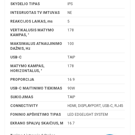
SKYDELIO TIPAS
IPS
INTEGRUOTAS TV IMTUVAS
NE
REAKCIJOS LAIKAS, ms
5
VERTIKALUSIS MATYMO
178
KAMPAS, °
MAKSIMALUS ATNAUJINIMO
100
DAŽNIS, Hz
USB-C
TAIP
MATYMO KAMPAS,
178
HORIZONTALUS, °
PROPORCIJA
16:9
USB-C MAITINIMO TIEKIMAS
90W
SUKIOJIMAS
TAIP
CONNECTIVITY
HDMI, DISPLAYPORT, USB-C, RJ45
FONINIO APŠVIETIMO TIPAS
LED EDGELIGHT SYSTEM
EKRANO SPALVŲ SKAIČIUS, M
16.7