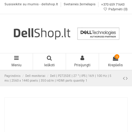
Susisiekite su mumis - dellshop.lt
Svetainės žemėlapis
+370 659 71643
Pažymėti (
0
)
0
Meniu
Ieškoti
Prisijungti
Krepšelis
Pagrindinis
Dell monitoriai
Dell | P2725DE | 27 " | IPS | 16:9 | 100 Hz | 5
ms | 2560 x 1440 pixels | 350 cd/m | HDMI ports quantity 1