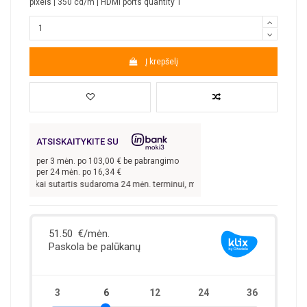
pixels | 350 cd/m | HDMI ports quantity 1
Į krepšelį
ATSISKAITYKITE SU
per
3
mėn. po
103,00
€ be pabrangimo
per 24 mėn. po
16,34
€
00
€, kai sutartis sudaroma 24 mėn. terminui, metinė palūkanų norma –
13,9
%, s