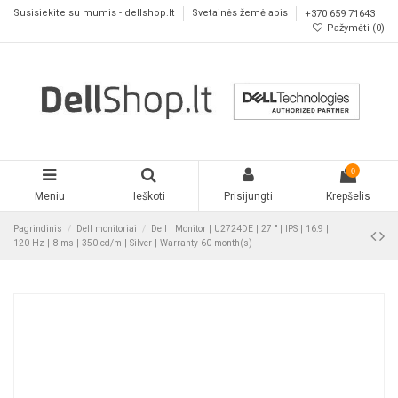
Susisiekite su mumis - dellshop.lt
Svetainės žemėlapis
+370 659 71643
Pažymėti (
0
)
0
Meniu
Ieškoti
Prisijungti
Krepšelis
Pagrindinis
Dell monitoriai
Dell | Monitor | U2724DE | 27 " | IPS | 16:9 |
120 Hz | 8 ms | 350 cd/m | Silver | Warranty 60 month(s)