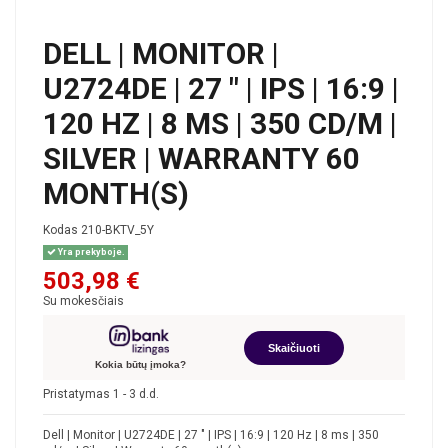
DELL | MONITOR |
U2724DE | 27 " | IPS | 16:9 |
120 HZ | 8 MS | 350 CD/M |
SILVER | WARRANTY 60
MONTH(S)
Kodas
210-BKTV_5Y
Yra prekyboje.
503,98 €
Su mokesčiais
Skaičiuoti
Kokia būtų įmoka?
Pristatymas 1 - 3 d.d.
Dell | Monitor | U2724DE | 27 " | IPS | 16:9 | 120 Hz | 8 ms | 350