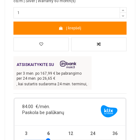
cd/m | Silver | Warranty 60 month(s)
Į krepšelį
ATSISKAITYKITE SU
per
3
mėn. po
167,99
€ be pabrangimo
per 24 mėn. po
26,65
€
3,98
€, kai sutartis sudaroma 24 mėn. terminui, metinė palūkanų norma –
13,9
%, 