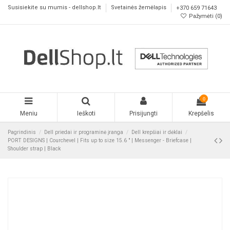
Susisiekite su mumis - dellshop.lt
Svetainės žemėlapis
+370 659 71643
Pažymėti (
0
)
0
Meniu
Ieškoti
Prisijungti
Krepšelis
Pagrindinis
Dell priedai ir programinė įranga
Dell krepšiai ir dėklai
PORT DESIGNS | Courchevel | Fits up to size 15.6 " | Messenger - Briefcase |
Shoulder strap | Black