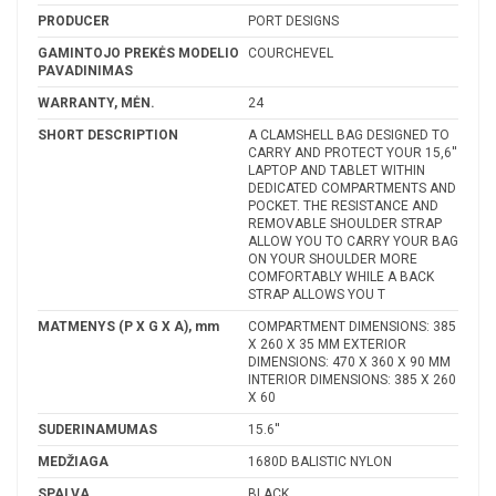
PRODUCER
PORT DESIGNS
GAMINTOJO PREKĖS MODELIO
COURCHEVEL
PAVADINIMAS
WARRANTY, MĖN.
24
SHORT DESCRIPTION
A CLAMSHELL BAG DESIGNED TO
CARRY AND PROTECT YOUR 15,6''
LAPTOP AND TABLET WITHIN
DEDICATED COMPARTMENTS AND
POCKET. THE RESISTANCE AND
REMOVABLE SHOULDER STRAP
ALLOW YOU TO CARRY YOUR BAG
ON YOUR SHOULDER MORE
COMFORTABLY WHILE A BACK
STRAP ALLOWS YOU T
MATMENYS (P X G X A), mm
COMPARTMENT DIMENSIONS: 385
X 260 X 35 MM EXTERIOR
DIMENSIONS: 470 X 360 X 90 MM
INTERIOR DIMENSIONS: 385 X 260
X 60
SUDERINAMUMAS
15.6''
MEDŽIAGA
1680D BALISTIC NYLON
SPALVA
BLACK