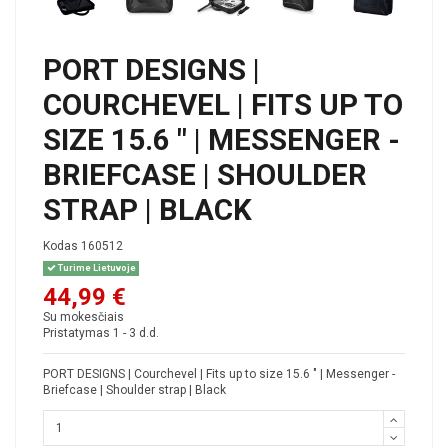
PORT DESIGNS |
COURCHEVEL | FITS UP TO
SIZE 15.6 " | MESSENGER -
BRIEFCASE | SHOULDER
STRAP | BLACK
Kodas
160512
Turime Lietuvoje
44,99 €
Su mokesčiais
Pristatymas 1 - 3 d.d.
PORT DESIGNS | Courchevel | Fits up to size 15.6 " | Messenger -
Briefcase | Shoulder strap | Black