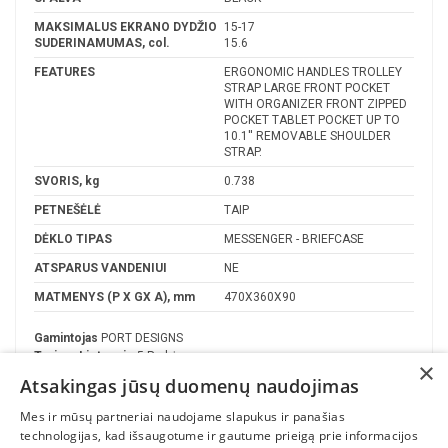
MAKSIMALUS EKRANO DYDŽIO
15-17
SUDERINAMUMAS, col.
15.6
FEATURES
ERGONOMIC HANDLES TROLLEY
STRAP LARGE FRONT POCKET
WITH ORGANIZER FRONT ZIPPED
POCKET TABLET POCKET UP TO
10.1'' REMOVABLE SHOULDER
STRAP.
SVORIS, kg
0.738
PETNEŠĖLĖ
TAIP
DĖKLO TIPAS
MESSENGER - BRIEFCASE
ATSPARUS VANDENIUI
NE
MATMENYS (P X GX A), mm
470X360X90
Gamintojas
PORT DESIGNS
Turime Lietuvoje
5 Prekės
×
Atsakingas jūsų duomenų naudojimas
Mes ir mūsų partneriai naudojame slapukus ir panašias
technologijas, kad išsaugotume ir gautume prieigą prie informacijos