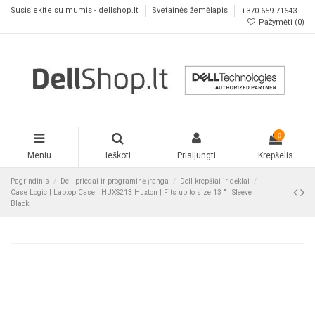
Susisiekite su mumis - dellshop.lt
Svetainės žemėlapis
+370 659 71643
Pažymėti (
0
)
0
Meniu
Ieškoti
Prisijungti
Krepšelis
Pagrindinis
Dell priedai ir programinė įranga
Dell krepšiai ir dėklai
Case Logic | Laptop Case | HUXS213 Huxton | Fits up to size 13 " | Sleeve |
Black