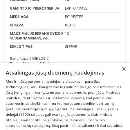
GAMINTOJO PREKĖS SERIJA
LAPTOP CASE
MEDŽIAGA
POLYESTER
SPALVA
BLACK
MAKSIMALUS EKRANO DYDŽIO
13
SUDERINAMUMAS, col.
DĖKLO TIPAS
SLEEVE
Gamintojas
CASE LOGIC
Turime Lietuvoje
5 Prekės
×
Atsakingas jūsų duomenų naudojimas
Mes ir mūsų partneriai naudojame slapukus ir panašias
technologijas, kad išsaugotume ir gautume prieigą prie informacijos
jūsų įrenginyje ir tvarkytume asmens duomenis, pvz., jūsų IP adresą,
unikalius identifikatorius ir naršymo duomenis, kad pateiktume
suasmenintus skelbimus ir turinį, matuotume skelbimus ir turinį,
gautume auditorijos įžvalgų ir gerintume paslaugas.
Trečiųjų šalių
tiekėjai (1900)
taip pat gali tvarkyti jūsų duomenis šiais ir kitais
INFORMACIJA
tikslais, įskaitant tikslios geolokacijos duomenų ir įrenginio
charakteristikų naudojimą. Jūsų pasirinkimai taikomi tik šiai svetainei.
SUSIEKITE