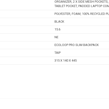
ORGANIZER, 2 X SIDE MESH POCKETS
TABLET POCKET, PADDED LAPTOP C
POLYESTER, FOAM, 100% RECYCLED P
BLACK
15.6
NE
ECOLOOP PRO SLIM BACKPACK
TAIP
315 X 140 X 445