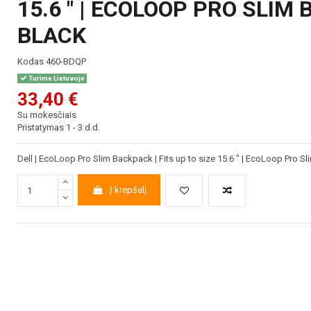
15.6 " | ECOLOOP PRO SLIM
BLACK
Kodas
460-BDQP
Turime Lietuvoje
33,40 €
Su mokesčiais
Pristatymas 1 - 3 d.d.
Dell | EcoLoop Pro Slim Backpack | Fits up to size 15.6 " | EcoLoop Pro S
Į krepšelį