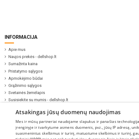
INFORMACIJA
Apie mus
Naujos prekės - dellshop.lt
Sumažinta kaina
Pristatymo sąlygos
Apmokėjimo būdai
Grąžinimo sąlygos
Svetainės žemėlapis
Susisiekite su mumis - dellshop.lt
Kompiuterių ir serverių remontas
Atsakingas jūsų duomenų naudojimas
Mes ir mūsų partneriai naudojame slapukus ir panašias technologija
įrenginyje ir tvarkytume asmens duomenis, pvz., jūsų IP adresą, uni
suasmenintus skelbimus ir turinį, matuotume skelbimus ir turinį, ga