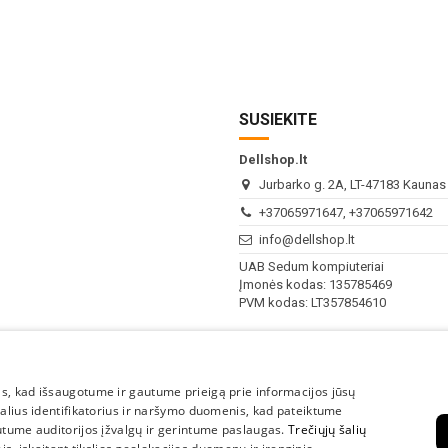
SUSIEKITE
Dellshop.lt
Jurbarko g. 2A, LT-47183 Kaunas (
+37065971647, +37065971642
info@dellshop.lt
UAB Sedum kompiuteriai
Įmonės kodas: 135785469
PVM kodas: LT357854610
I - V
10:00 - 18:00
s, kad išsaugotume ir gautume prieigą prie informacijos jūsų
VI-VII
Nedirbame
kalius identifikatorius ir naršymo duomenis, kad pateiktume
utume auditorijos įžvalgų ir gerintume paslaugas.
Trečiųjų šalių