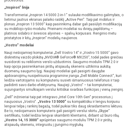
procesorius.
„Inspiron“ linija
Transformeriai „Inspiron 14 5000 2-in-1“ sulaukė modifikavimo galimybės, o
lietimui jautrus ekranas palaiko rašiklį „Active Pen“. Taip pat mobilus ir
plonas „Inspiron 13 5000“ kaip pasirinkimą dabar gali pasiūlyti modifikaciją
su mobiliojo ryšio moduliu. Prieinami modeliai su dviejų papildomų –
platinos sidabro ir šviesios alyvinės – spalvų korpusais. Renginio metu
pristatytos ir kitų „Inspiron“ modelių naujienos.
„Vostro“ modeliai
Nauji nešiojamieji kompiuteriai „Dell Vostro 14“ ir „Vostro 15 5000“ gavo
diskretinę vaizdo plokštę „NVIDIA® GeForce® MX250“, todėl padės greičiau
susidoroti su reikliomis verslo užduotimis. Saugumo modulis TPM 2.0 ir
kaip opcija pasirenkamas pirštų atspaudų skeneris užtikrina aukštą
duomenų saugumo lygį. Naujieji modeliai gali pasigirti daugybe
apdovanojimų nusipelniusia programine įranga „Dell Mobile Connect“, kuri
leidžia vartotojams su kompiuteriu susieti išmaniuosius telefonus ir taip
padidinti savo darbo efektyvumą. Naujieji „Vostro“ – tai kompiuteriai,
sujungiantys smulkiajam verslui kritiškai svarbias funkcijas į vieną įrenginį.
„Dell“ inžinieriai taip pat integravo „Intel Core 10th Gen“ procesorius į
naujuosius „Vostro“.
„Vostro 13 5000“
su kompaktišku ir lengvu korpusu
lengvai telpa į rankinį bagažą, todėl puikiai tiks daug skraidantiems lėktuvu.
Be to, nešiojamasis kompiuteris gali pasigirti verslui skirtu „Skype“
sertifikatu, todėl leidžia lengvai skambinti klientams, dirbant už biuro ribų.
„Vostro 14, 15 3000“
aprūpintas saugumo moduliu TPM 2.0 ir pirštų
atspaudų skeneriu, integruotu į įjungimo mygtuką.