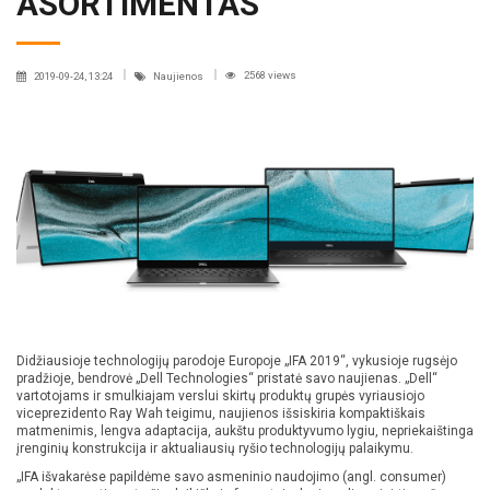
ASORTIMENTAS
2568 views
2019-09-24, 13:24
Naujienos
Didžiausioje technologijų parodoje Europoje „IFA 2019“, vykusioje rugsėjo
pradžioje, bendrovė „Dell Technologies“ pristatė savo naujienas. „Dell“
vartotojams ir smulkiajam verslui skirtų produktų grupės vyriausiojo
viceprezidento Ray Wah teigimu, naujienos išsiskiria kompaktiškais
matmenimis, lengva adaptacija, aukštu produktyvumo lygiu, nepriekaištinga
įrenginių konstrukcija ir aktualiausių ryšio technologijų palaikymu.
„IFA išvakarėse papildėme savo asmeninio naudojimo (angl. consumer)