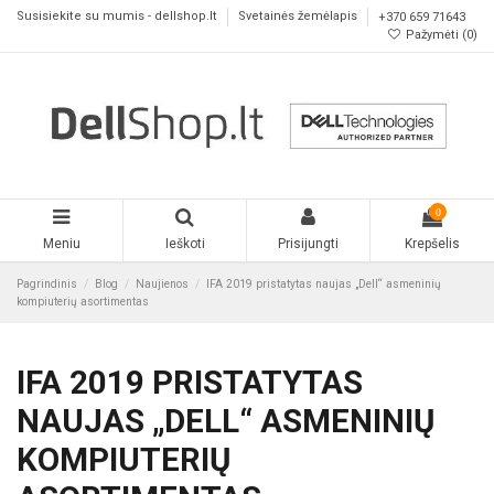
Susisiekite su mumis - dellshop.lt
Svetainės žemėlapis
+370 659 71643
Pažymėti (
0
)
0
Meniu
Ieškoti
Prisijungti
Krepšelis
Pagrindinis
Blog
Naujienos
IFA 2019 pristatytas naujas „Dell“ asmeninių
kompiuterių asortimentas
IFA 2019 PRISTATYTAS
NAUJAS „DELL“ ASMENINIŲ
KOMPIUTERIŲ