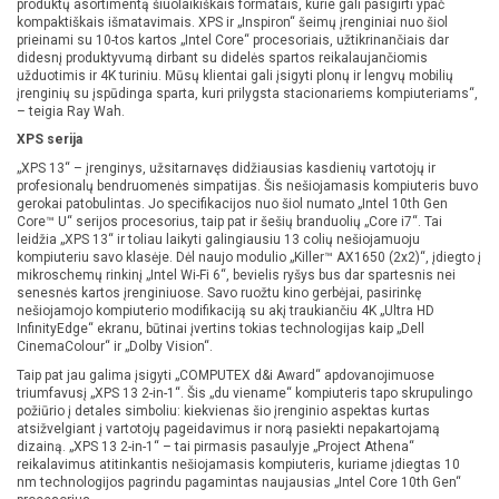
produktų asortimentą šiuolaikiškais formatais, kurie gali pasigirti ypač
kompaktiškais išmatavimais. XPS ir „Inspiron“ šeimų įrenginiai nuo šiol
prieinami su 10-tos kartos „Intel Core“ procesoriais, užtikrinančiais dar
didesnį produktyvumą dirbant su didelės spartos reikalaujančiomis
užduotimis ir 4K turiniu. Mūsų klientai gali įsigyti plonų ir lengvų mobilių
įrenginių su įspūdinga sparta, kuri prilygsta stacionariems kompiuteriams“,
– teigia Ray Wah.
XPS serija
„XPS 13“ – įrenginys, užsitarnavęs didžiausias kasdienių vartotojų ir
profesionalų bendruomenės simpatijas. Šis nešiojamasis kompiuteris buvo
gerokai patobulintas. Jo specifikacijos nuo šiol numato „Intel 10th Gen
Core™ U“ serijos procesorius, taip pat ir šešių branduolių „Core i7“. Tai
leidžia „XPS 13“ ir toliau laikyti galingiausiu 13 colių nešiojamuoju
kompiuteriu savo klasėje. Dėl naujo modulio „Killer™ AX1650 (2x2)“, įdiegto į
mikroschemų rinkinį „Intel Wi-Fi 6“, bevielis ryšys bus dar spartesnis nei
senesnės kartos įrenginiuose. Savo ruožtu kino gerbėjai, pasirinkę
nešiojamojo kompiuterio modifikaciją su akį traukiančiu 4K „Ultra HD
InfinityEdge“ ekranu, būtinai įvertins tokias technologijas kaip „Dell
CinemaColour“ ir „Dolby Vision“.
Taip pat jau galima įsigyti „COMPUTEX d&i Award“ apdovanojimuose
triumfavusį „XPS 13 2-in-1“. Šis „du viename“ kompiuteris tapo skrupulingo
požiūrio į detales simboliu: kiekvienas šio įrenginio aspektas kurtas
atsižvelgiant į vartotojų pageidavimus ir norą pasiekti nepakartojamą
dizainą. „XPS 13 2-in-1“ – tai pirmasis pasaulyje „Project Athena“
reikalavimus atitinkantis nešiojamasis kompiuteris, kuriame įdiegtas 10
nm technologijos pagrindu pagamintas naujausias „Intel Core 10th Gen“