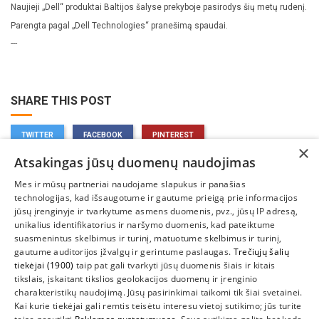
Naujieji „Dell“ produktai Baltijos šalyse prekyboje pasirodys šių metų rudenį.
Parengta pagal „Dell Technologies“ pranešimą spaudai.
---
SHARE THIS POST
TWITTER
FACEBOOK
PINTEREST
×
Atsakingas jūsų duomenų naudojimas
Mes ir mūsų partneriai naudojame slapukus ir panašias
technologijas, kad išsaugotume ir gautume prieigą prie informacijos
jūsų įrenginyje ir tvarkytume asmens duomenis, pvz., jūsų IP adresą,
unikalius identifikatorius ir naršymo duomenis, kad pateiktume
suasmenintus skelbimus ir turinį, matuotume skelbimus ir turinį,
gautume auditorijos įžvalgų ir gerintume paslaugas.
Trečiųjų šalių
tiekėjai (1900)
taip pat gali tvarkyti jūsų duomenis šiais ir kitais
INFORMACIJA
tikslais, įskaitant tikslios geolokacijos duomenų ir įrenginio
charakteristikų naudojimą. Jūsų pasirinkimai taikomi tik šiai svetainei.
SUSIEKITE
Kai kurie tiekėjai gali remtis teisėtu interesu vietoj sutikimo; jūs turite