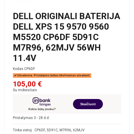
DELL ORIGINALI BATERIJA
DELL XPS 15 9570 9560
M5520 CP6DF 5D91C
M7R96, 62MJV 56WH
11.4V
Kodas
CP6DF
Užsakoma. Pristatymo laikas tikslinamas užsakant.
105,00 €
Su mokesčiais
Skaičiuoti
Kokia būtų įmoka?
Pristatymas 3 - 28 d.d.
Tinka vietoj : CP6DF, 5D91C, M7R96, 62MJV