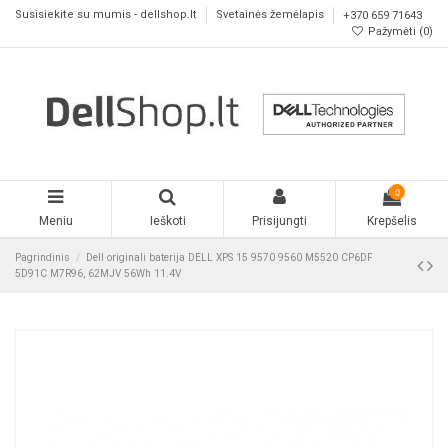
Susisiekite su mumis - dellshop.lt
Svetainės žemėlapis
+370 659 71643
Pažymėti (
0
)
0
Meniu
Ieškoti
Prisijungti
Krepšelis
Pagrindinis
Dell originali baterija DELL XPS 15 9570 9560 M5520 CP6DF
5D91C M7R96, 62MJV 56Wh 11.4V