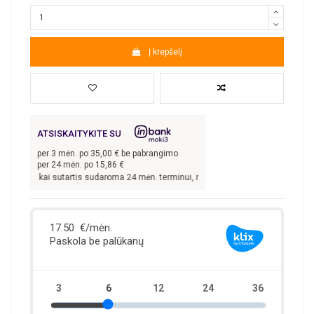
Į krepšelį
ATSISKAITYKITE SU
per
3
mėn. po
35,00
€ be pabrangimo
per 24 mėn. po
15,86
€
0,00
€, kai sutartis sudaroma 24 mėn. terminui, metinė palūkanų norma –
13,9
%,