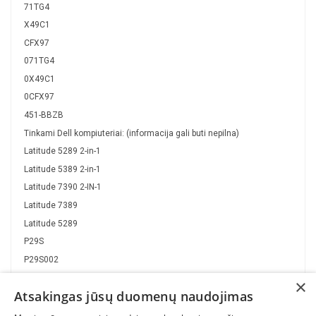
71TG4
X49C1
CFX97
071TG4
0X49C1
0CFX97
451-BBZB
Tinkami Dell kompiuteriai: (informacija gali buti nepilna)
Latitude 5289 2-in-1
Latitude 5389 2-in-1
Latitude 7390 2-IN-1
Latitude 7389
Latitude 5289
P29S
P29S002
P29S001
×
Atsakingas jūsų duomenų naudojimas