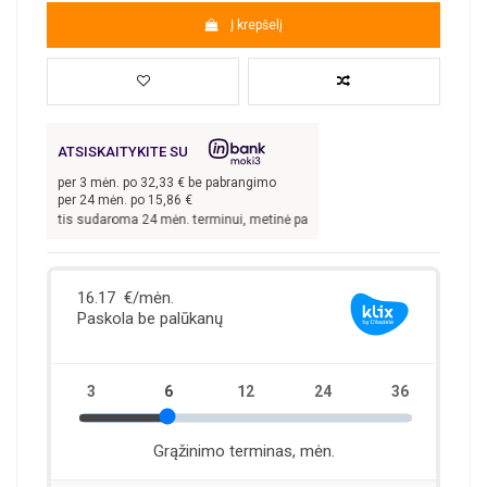
Į krepšelį
ATSISKAITYKITE SU
per
3
mėn. po
32,33
€ be pabrangimo
per 24 mėn. po
15,86
€
ai sutartis sudaroma 24 mėn. terminui, metinė palūkanų norma –
13,9
%, sutartie