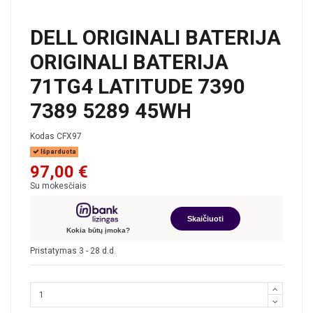
DELL ORIGINALI BATERIJA
ORIGINALI BATERIJA
71TG4 LATITUDE 7390
7389 5289 45WH
Kodas
CFX97
Išparduota
97,00 €
Su mokesčiais
Skaičiuoti
Kokia būtų įmoka?
Pristatymas 3 - 28 d.d.