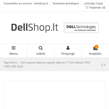
Susisiekite su mumis - dellshop.lt
Svetainės žemėlapis
+370 659 71643
Pažymėti (
0
)
0
Meniu
Ieškoti
Prisijungti
Krepšelis
Pagrindinis
Dell originali baterija originali baterija 71TG4 Latitude 7390
7389 5289 45wh