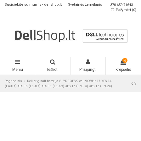
Susisiekite su mumis - dellshop.lt
Svetainės žemėlapis
+370 659 71643
Pažymėti (
0
)
0
Meniu
Ieškoti
Prisijungti
Krepšelis
Pagrindinis
Dell originali baterija 61YD0 XPS 9 cell 90WHr 17 XPS 14
(L401X) XPS 15 (L501X) XPS 15 (L502x) XPS 17 (L701X) XPS 17 (L702X)