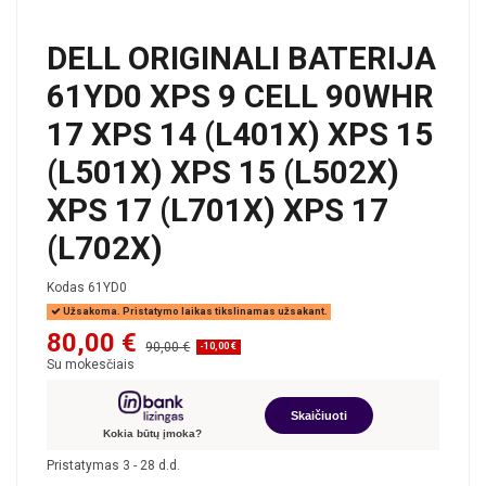
DELL ORIGINALI BATERIJA
61YD0 XPS 9 CELL 90WHR
17 XPS 14 (L401X) XPS 15
(L501X) XPS 15 (L502X)
XPS 17 (L701X) XPS 17
(L702X)
Kodas
61YD0
Užsakoma. Pristatymo laikas tikslinamas užsakant.
80,00 €
90,00 €
-10,00 €
Su mokesčiais
Skaičiuoti
Kokia būtų įmoka?
Pristatymas 3 - 28 d.d.