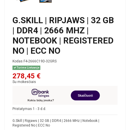
G.SKILL | RIPJAWS | 32 GB
| DDR4 | 2666 MHZ |
NOTEBOOK | REGISTERED
NO | ECC NO
Kodas
F4-2666C19D-32GRS
Turime Lietuvoje
278,45 €
Su mokesčiais
Skaičiuoti
Kokia būtų įmoka?
Pristatymas 1 - 3 d.d.
G.Skill | Ripjaws | 32 GB | DDR4 | 2666 MHz | Notebook |
Registered No | ECC No