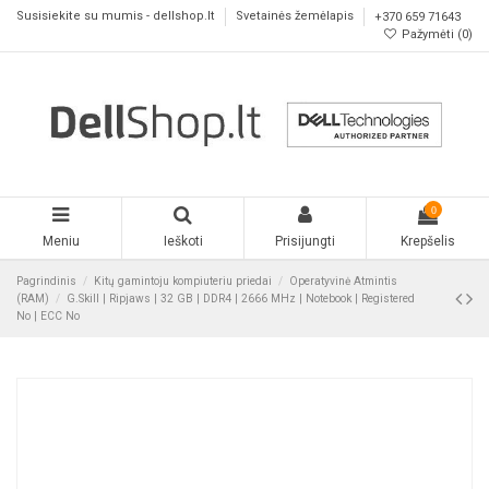
Susisiekite su mumis - dellshop.lt
Svetainės žemėlapis
+370 659 71643
Pažymėti (
0
)
0
Meniu
Ieškoti
Prisijungti
Krepšelis
Pagrindinis
Kitų gamintoju kompiuteriu priedai
Operatyvinė Atmintis
(RAM)
G.Skill | Ripjaws | 32 GB | DDR4 | 2666 MHz | Notebook | Registered
No | ECC No