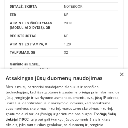
DETALĖ, SKIRTA
NOTEBOOK
EEB
NE
ATMINTIES IŠDĖSTYMAS
2X16
(MODULIAI X DYDIS), GB
REGISTRUOTAS
NE
ATMINTIES ĮTAMPA, V
1.20
TALPUMAS, GB
32
Gamintojas
G.SKILL
Turime Lietuvoje
4 Prekės
×
Atsakingas jūsų duomenų naudojimas
Mes ir mūsų partneriai naudojame slapukus ir panašias
technologijas, kad išsaugotume ir gautume prieigą prie informacijos
jūsų įrenginyje ir tvarkytume asmens duomenis, pvz., jūsų IP adresą,
unikalius identifikatorius ir naršymo duomenis, kad pateiktume
suasmenintus skelbimus ir turinį, matuotume skelbimus ir turinį,
gautume auditorijos įžvalgų ir gerintume paslaugas.
Trečiųjų šalių
tiekėjai (1900)
taip pat gali tvarkyti jūsų duomenis šiais ir kitais
INFORMACIJA
tikslais, įskaitant tikslios geolokacijos duomenų ir įrenginio