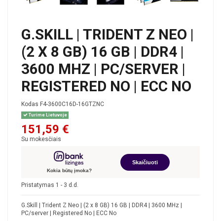
G.SKILL | TRIDENT Z NEO |
(2 X 8 GB) 16 GB | DDR4 |
3600 MHZ | PC/SERVER |
REGISTERED NO | ECC NO
Kodas
F4-3600C16D-16GTZNC
Turime Lietuvoje
151,59 €
Su mokesčiais
Skaičiuoti
Kokia būtų įmoka?
Pristatymas 1 - 3 d.d.
G.Skill | Trident Z Neo | (2 x 8 GB) 16 GB | DDR4 | 3600 MHz |
PC/server | Registered No | ECC No