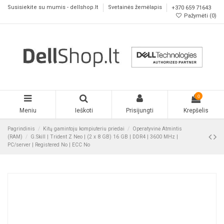
Susisiekite su mumis - dellshop.lt
Svetainės žemėlapis
+370 659 71643
Pažymėti (
0
)
0
Meniu
Ieškoti
Prisijungti
Krepšelis
Pagrindinis
Kitų gamintoju kompiuteriu priedai
Operatyvinė Atmintis
(RAM)
G.Skill | Trident Z Neo | (2 x 8 GB) 16 GB | DDR4 | 3600 MHz |
PC/server | Registered No | ECC No