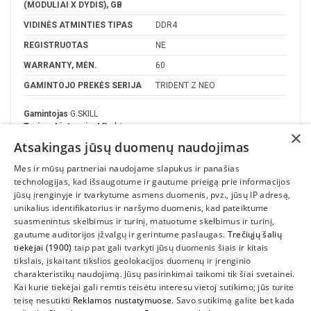
(MODULIAI X DYDIS), GB
VIDINĖS ATMINTIES TIPAS
DDR4
REGISTRUOTAS
NE
WARRANTY, MĖN.
60
GAMINTOJO PREKĖS SERIJA
TRIDENT Z NEO
Gamintojas
G.SKILL
Turime Lietuvoje
4 Prekės
×
Atsakingas jūsų duomenų naudojimas
Mes ir mūsų partneriai naudojame slapukus ir panašias
technologijas, kad išsaugotume ir gautume prieigą prie informacijos
jūsų įrenginyje ir tvarkytume asmens duomenis, pvz., jūsų IP adresą,
unikalius identifikatorius ir naršymo duomenis, kad pateiktume
suasmenintus skelbimus ir turinį, matuotume skelbimus ir turinį,
gautume auditorijos įžvalgų ir gerintume paslaugas.
Trečiųjų šalių
tiekėjai (1900)
taip pat gali tvarkyti jūsų duomenis šiais ir kitais
INFORMACIJA
tikslais, įskaitant tikslios geolokacijos duomenų ir įrenginio
charakteristikų naudojimą. Jūsų pasirinkimai taikomi tik šiai svetainei.
SUSIEKITE
Kai kurie tiekėjai gali remtis teisėtu interesu vietoj sutikimo; jūs turite
teisę nesutikti
Reklamos nustatymuose
. Savo sutikimą galite bet kada