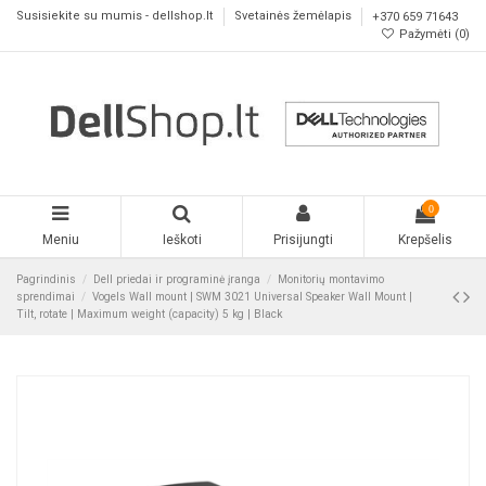
Susisiekite su mumis - dellshop.lt
Svetainės žemėlapis
+370 659 71643
Pažymėti (
0
)
0
Meniu
Ieškoti
Prisijungti
Krepšelis
Pagrindinis
Dell priedai ir programinė įranga
Monitorių montavimo
sprendimai
Vogels Wall mount | SWM 3021 Universal Speaker Wall Mount |
Tilt, rotate | Maximum weight (capacity) 5 kg | Black