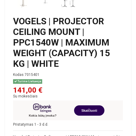
VOGELS | PROJECTOR
CEILING MOUNT |
PPC1540W | MAXIMUM
WEIGHT (CAPACITY) 15
KG | WHITE
Kodas
7015401
Turime Lietuvoje
141,00 €
Su mokesčiais
Skaičiuoti
Kokia būtų įmoka?
Pristatymas 1 - 3 d.d.