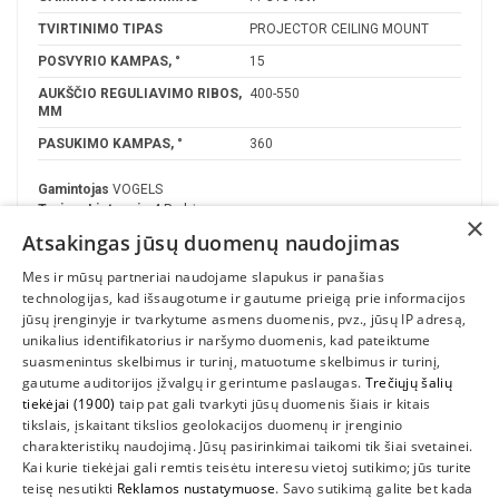
TVIRTINIMO TIPAS
PROJECTOR CEILING MOUNT
POSVYRIO KAMPAS, °
15
AUKŠČIO REGULIAVIMO RIBOS,
400-550
MM
PASUKIMO KAMPAS, °
360
Gamintojas
VOGELS
Turime Lietuvoje
4 Prekės
×
Atsakingas jūsų duomenų naudojimas
Mes ir mūsų partneriai naudojame slapukus ir panašias
technologijas, kad išsaugotume ir gautume prieigą prie informacijos
jūsų įrenginyje ir tvarkytume asmens duomenis, pvz., jūsų IP adresą,
unikalius identifikatorius ir naršymo duomenis, kad pateiktume
suasmenintus skelbimus ir turinį, matuotume skelbimus ir turinį,
gautume auditorijos įžvalgų ir gerintume paslaugas.
Trečiųjų šalių
tiekėjai (1900)
taip pat gali tvarkyti jūsų duomenis šiais ir kitais
INFORMACIJA
tikslais, įskaitant tikslios geolokacijos duomenų ir įrenginio
charakteristikų naudojimą. Jūsų pasirinkimai taikomi tik šiai svetainei.
SUSIEKITE
Kai kurie tiekėjai gali remtis teisėtu interesu vietoj sutikimo; jūs turite
teisę nesutikti
Reklamos nustatymuose
. Savo sutikimą galite bet kada