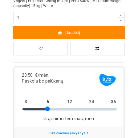
Vogels | Projector Ceiling mount | PPC1540W | Maximum weight
(capacity) 15 kg | White
Į krepšelį