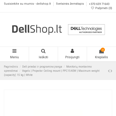
Susisiekite su mumis - dellshop.lt
Svetainės žemėlapis
+370 659 71643
Pažymėti (
0
)
0
Meniu
Ieškoti
Prisijungti
Krepšelis
Pagrindinis
Dell priedai ir programinė įranga
Monitorių montavimo
sprendimai
Vogels | Projector Ceiling mount | PPC1540W | Maximum weight
(capacity) 15 kg | White