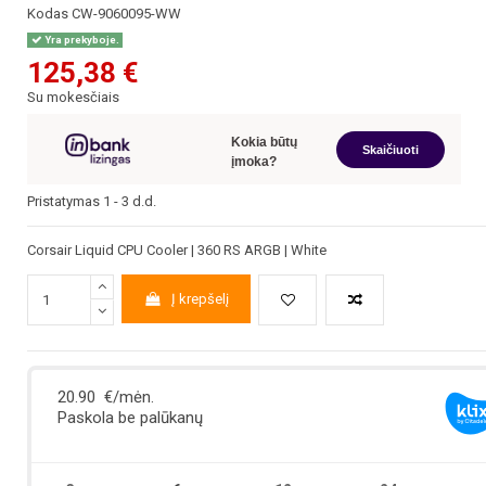
Kodas
CW-9060095-WW
Yra prekyboje.
125,38 €
Su mokesčiais
Kokia būtų
Skaičiuoti
įmoka?
Pristatymas 1 - 3 d.d.
Corsair Liquid CPU Cooler | 360 RS ARGB | White
Į krepšelį