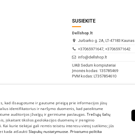
SUSIEKITE
Dellshop.lt
Jurbarko g. 2A, LT-47183 Kaunas (
+37065971647, +37065971642
info@dellshop.lt
UAB Sedum kompiuteriai
Įmonės kodas: 135785469
PVM kodas: LT357854610
I - V
10:00 - 18:00
s, kad išsaugotume ir gautume prieigą prie informacijos jūsų
VI-VII
Nedirbame
kalius identifikatorius ir naršymo duomenis, kad pateiktume
utume auditorijos įžvalgų ir gerintume paslaugas.
Trečiųjų šalių
lais, įskaitant tikslios geolokacijos duomenų ir įrenginio
 Kai kurie tiekėjai gali remtis teisėtu interesu vietoj sutikimo; jūs
bet kada atšaukti
Slapukų nustatymuose
.
Privatumo politika