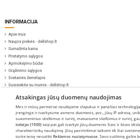
INFORMACIJA
Apie mus
Naujos prekės - dellshop.lt
Sumažinta kaina
Pristatymo sąlygos
Apmokėjimo būdai
Grąžinimo sąlygos
Svetainės žemėlapis
Susisiekite su mumis - dellshop.lt
Kompiuterių ir serverių remontas
Atsakingas jūsų duomenų naudojimas
Mes ir mūsų partneriai naudojame slapukus ir panašias technologija
įrenginyje ir tvarkytume asmens duomenis, pvz., jūsų IP adresą, uni
suasmenintus skelbimus ir turinį, matuotume skelbimus ir turinį, ga
tiekėjai (1900)
taip pat gali tvarkyti jūsų duomenis šiais ir kitais tiks
charakteristikų naudojimą. Jūsų pasirinkimai taikomi tik šiai svetainei.
turite teisę nesutikti
Reklamos nustatymuose
. Savo sutikimą galite 