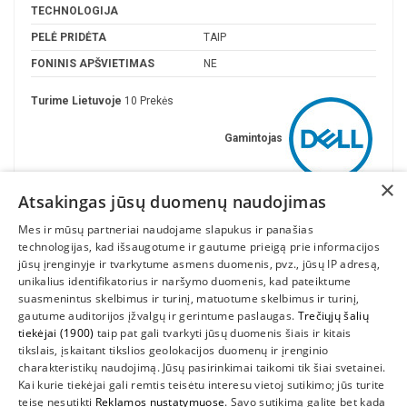
TECHNOLOGIJA
PELĖ PRIDĖTA
TAIP
FONINIS APŠVIETIMAS
NE
Turime Lietuvoje
10 Prekės
Gamintojas
×
Atsakingas jūsų duomenų naudojimas
Mes ir mūsų partneriai naudojame slapukus ir panašias
technologijas, kad išsaugotume ir gautume prieigą prie informacijos
jūsų įrenginyje ir tvarkytume asmens duomenis, pvz., jūsų IP adresą,
unikalius identifikatorius ir naršymo duomenis, kad pateiktume
suasmenintus skelbimus ir turinį, matuotume skelbimus ir turinį,
gautume auditorijos įžvalgų ir gerintume paslaugas.
Trečiųjų šalių
tiekėjai (1900)
taip pat gali tvarkyti jūsų duomenis šiais ir kitais
INFORMACIJA
tikslais, įskaitant tikslios geolokacijos duomenų ir įrenginio
charakteristikų naudojimą. Jūsų pasirinkimai taikomi tik šiai svetainei.
SUSIEKITE
Kai kurie tiekėjai gali remtis teisėtu interesu vietoj sutikimo; jūs turite
teisę nesutikti
Reklamos nustatymuose
. Savo sutikimą galite bet kada