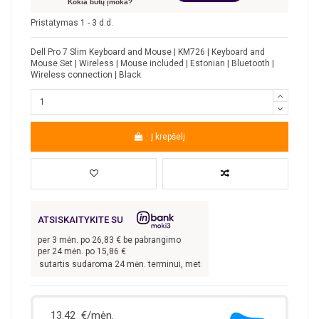
Kokia būtų įmoka?
Pristatymas 1 - 3 d.d.
Dell Pro 7 Slim Keyboard and Mouse | KM726 | Keyboard and
Mouse Set | Wireless | Mouse included | Estonian | Bluetooth |
Wireless connection | Black
Į krepšelį
ATSISKAITYKITE SU
per
3
mėn. po
26,83
€ be pabrangimo
per 24 mėn. po
15,86
€
0
€, kai sutartis sudaroma 24 mėn. terminui, metinė palūkanų norma –
13,9
%, sut