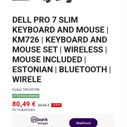
DELL PRO 7 SLIM
KEYBOARD AND MOUSE |
KM726 | KEYBOARD AND
MOUSE SET | WIRELESS |
MOUSE INCLUDED |
ESTONIAN | BLUETOOTH |
WIRELE
Kodas
580-BDHM
Turime Lietuvoje
80,49 €
80,56 €
-0,07 €
Su mokesčiais
Skaičiuoti