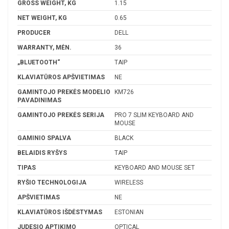
GROSS WEIGHT, KG
1.15
NET WEIGHT, KG
0.65
PRODUCER
DELL
WARRANTY, MĖN.
36
„BLUETOOTH“
TAIP
KLAVIATŪROS APŠVIETIMAS
NE
GAMINTOJO PREKĖS MODELIO
KM726
PAVADINIMAS
GAMINTOJO PREKĖS SERIJA
PRO 7 SLIM KEYBOARD AND
MOUSE
GAMINIO SPALVA
BLACK
BELAIDIS RYŠYS
TAIP
TIPAS
KEYBOARD AND MOUSE SET
RYŠIO TECHNOLOGIJA
WIRELESS
APŠVIETIMAS
NE
KLAVIATŪROS IŠDĖSTYMAS
ESTONIAN
JUDESIO APTIKIMO
OPTICAL