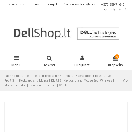
Susisiekite su mumis - dellshop.lt
Svetainės žemėlapis
+370 659 71643
Pažymėti (
0
)
0
Meniu
Ieškoti
Prisijungti
Krepšelis
Pagrindinis
Dell priedai ir programinė įranga
Klaviatūros ir pelės
Dell
Pro 7 Slim Keyboard and Mouse | KM726 | Keyboard and Mouse Set | Wireless |
Mouse included | Estonian | Bluetooth | Wirele