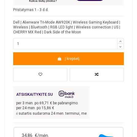
Kokia būtų įmoka?
Pristatymas 1 - 3 d.d.
Dell | Alienware Tri-Mode AW920K | Wireless Gaming Keyboard |
Wireless | Bluetooth | RGB LED light | Wireless connection | US |
CHERRY MX Red | Dark Side of the Moon
Į krepšelį
ATSISKAITYKITE SU
per
3
mėn. po
69,71
€ be pabrangimo
per 24 mėn. po
15,86
€
0
€, kai sutartis sudaroma 24 mėn. terminui, metinė palūkanų norma –
13,9
%, sut