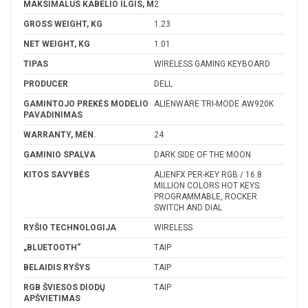
MAKSIMALUS KABELIO ILGIS, M
2
GROSS WEIGHT, KG
1.23
NET WEIGHT, KG
1.01
TIPAS
WIRELESS GAMING KEYBOARD
PRODUCER
DELL
GAMINTOJO PREKĖS MODELIO
ALIENWARE TRI-MODE AW920K
PAVADINIMAS
WARRANTY, MĖN.
24
GAMINIO SPALVA
DARK SIDE OF THE MOON
KITOS SAVYBĖS
ALIENFX PER-KEY RGB / 16.8
MILLION COLORS HOT KEYS:
PROGRAMMABLE, ROCKER
SWITCH AND DIAL
RYŠIO TECHNOLOGIJA
WIRELESS
„BLUETOOTH“
TAIP
BELAIDIS RYŠYS
TAIP
RGB ŠVIESOS DIODŲ
TAIP
APŠVIETIMAS