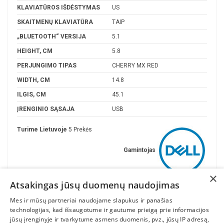
KLAVIATŪROS IŠDĖSTYMAS
US
SKAITMENŲ KLAVIATŪRA
TAIP
„BLUETOOTH“ VERSIJA
5.1
HEIGHT, CM
5.8
PERJUNGIMO TIPAS
CHERRY MX RED
WIDTH, CM
14.8
ILGIS, CM
45.1
ĮRENGINIO SĄSAJA
USB
Turime Lietuvoje
5 Prekės
Gamintojas
×
Atsakingas jūsų duomenų naudojimas
Mes ir mūsų partneriai naudojame slapukus ir panašias
technologijas, kad išsaugotume ir gautume prieigą prie informacijos
jūsų įrenginyje ir tvarkytume asmens duomenis, pvz., jūsų IP adresą,