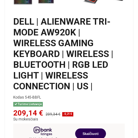
DELL | ALIENWARE TRI-
MODE AW920K |
WIRELESS GAMING
KEYBOARD | WIRELESS |
BLUETOOTH | RGB LED
LIGHT | WIRELESS
CONNECTION | US |
Kodas
545-BBFL
Turime Lietuvoje
209,14 €
209,34 €
-0,21 €
Su mokesčiais
Skaičiuoti