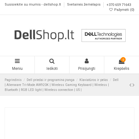
Susisiekite su mumis - dellshop.lt
Svetainės žemėlapis
+370 659 71643
Pažymėti (
0
)
0
Meniu
Ieškoti
Prisijungti
Krepšelis
Pagrindinis
Dell priedai ir programinė įranga
Klaviatūros ir pelės
Dell
| Alienware Tri-Mode AW920K | Wireless Gaming Keyboard | Wireless |
Bluetooth | RGB LED light | Wireless connection | US |