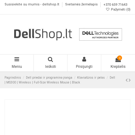
Susisiekite su mumis - dellshop.lt
Svetainės žemėlapis
+370 659 71643
Pažymėti (
0
)
0
Meniu
Ieškoti
Prisijungti
Krepšelis
Pagrindinis
Dell priedai ir programinė įranga
Klaviatūros ir pelės
Dell
| MS300 | Wireless | Full-Size Wireless Mouse | Black