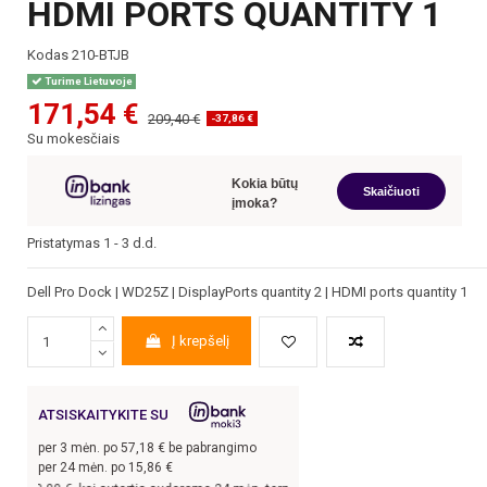
HDMI PORTS QUANTITY 1
Kodas
210-BTJB
Turime Lietuvoje
171,54 €
209,40 €
-37,86 €
Su mokesčiais
Kokia būtų
Skaičiuoti
įmoka?
Pristatymas 1 - 3 d.d.
Dell Pro Dock | WD25Z | DisplayPorts quantity 2 | HDMI ports quantity 1
Į krepšelį
ATSISKAITYKITE SU
per
3
mėn. po
57,18
€ be pabrangimo
per 24 mėn. po
15,86
€