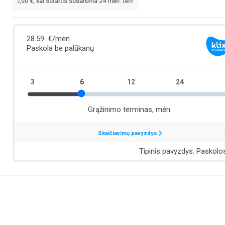
,00
€, kai sutartis sudaroma 24 mėn. terminui, metinė palūkanų norma –
13,9
%, s