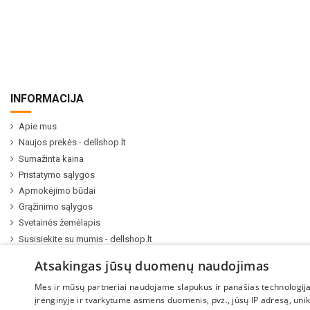
INFORMACIJA
Apie mus
Naujos prekės - dellshop.lt
Sumažinta kaina
Pristatymo sąlygos
Apmokėjimo būdai
Grąžinimo sąlygos
Svetainės žemėlapis
Susisiekite su mumis - dellshop.lt
Kompiuterių ir serverių remontas
Atsakingas jūsų duomenų naudojimas
Mes ir mūsų partneriai naudojame slapukus ir panašias technologija
įrenginyje ir tvarkytume asmens duomenis, pvz., jūsų IP adresą, uni