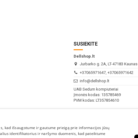
SUSIEKITE
Dellshop.lt
Jurbarko g. 2A, LT-47183 Kaunas (
+37065971647, +37065971642
info@dellshop.lt
UAB Sedum kompiuteriai
Įmonės kodas: 135785469
PVM kodas: LT357854610
I - V
10:00 - 18:00
s, kad išsaugotume ir gautume prieigą prie informacijos jūsų
VI-VII
Nedirbame
kalius identifikatorius ir naršymo duomenis, kad pateiktume