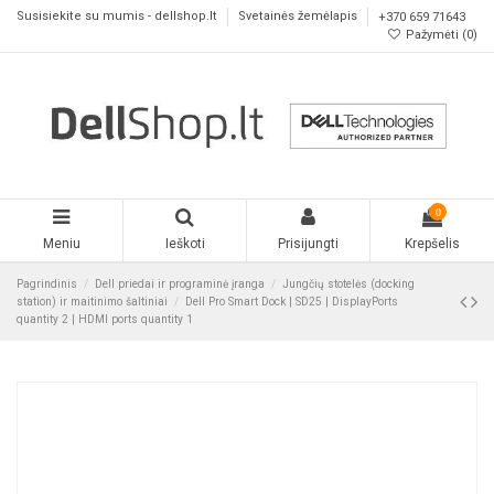
Susisiekite su mumis - dellshop.lt
Svetainės žemėlapis
+370 659 71643
Pažymėti (
0
)
0
Meniu
Ieškoti
Prisijungti
Krepšelis
Pagrindinis
Dell priedai ir programinė įranga
Jungčių stotelės (docking
station) ir maitinimo šaltiniai
Dell Pro Smart Dock | SD25 | DisplayPorts
quantity 2 | HDMI ports quantity 1