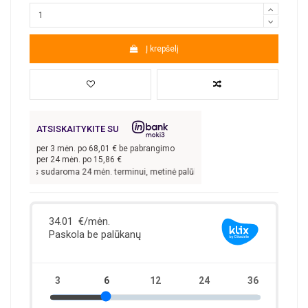
Į krepšelį
ATSISKAITYKITE SU
per
3
mėn. po
68,01
€ be pabrangimo
per 24 mėn. po
15,86
€
 sutartis sudaroma 24 mėn. terminui, metinė palūkanų norma –
13,9
%, sutarties 