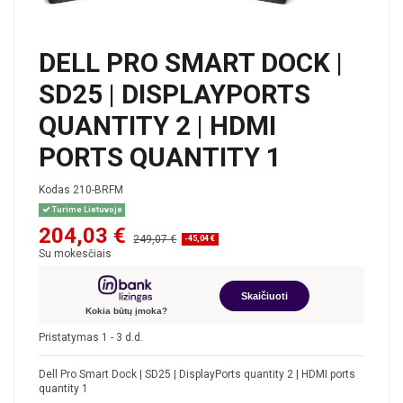
DELL PRO SMART DOCK |
SD25 | DISPLAYPORTS
QUANTITY 2 | HDMI
PORTS QUANTITY 1
Kodas
210-BRFM
Turime Lietuvoje
204,03 €
249,07 €
-45,04 €
Su mokesčiais
Skaičiuoti
Kokia būtų įmoka?
Pristatymas 1 - 3 d.d.
Dell Pro Smart Dock | SD25 | DisplayPorts quantity 2 | HDMI ports
quantity 1