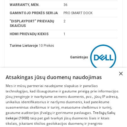
WARRANTY, MĖN.
36
GAMINTOJO PREKĖS SERIJA
PRO SMART DOCK
"DISPLAYPORT" PRIEVADŲ
2
SKAIČIUS
HDMI PRIEVADŲ KIEKIS
1
Turime Lietuvoje
10 Prekės
Gamintojas
×
Atsakingas jūsų duomenų naudojimas
Mes ir mūsų partneriai naudojame slapukus ir panašias
technologijas, kad išsaugotume ir gautume prieigą prie informacijos
jūsų įrenginyje ir tvarkytume asmens duomenis, pvz., jūsų IP adresą,
unikalius identifikatorius ir naršymo duomenis, kad pateiktume
suasmenintus skelbimus ir turinį, matuotume skelbimus ir turinį,
gautume auditorijos įžvalgų ir gerintume paslaugas.
Trečiųjų šalių
tiekėjai (1900)
taip pat gali tvarkyti jūsų duomenis šiais ir kitais
INFORMACIJA
tikslais, įskaitant tikslios geolokacijos duomenų ir įrenginio