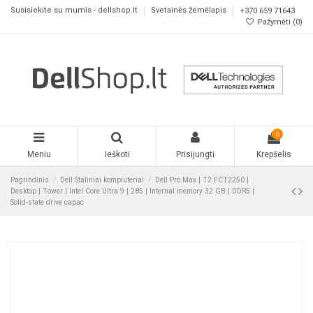
Susisiekite su mumis - dellshop.lt
Svetainės žemėlapis
+370 659 71643
Pažymėti (
0
)
0
Meniu
Ieškoti
Prisijungti
Krepšelis
Pagrindinis
Dell Staliniai kompiuteriai
Dell Pro Max | T2 FCT2250 |
Desktop | Tower | Intel Core Ultra 9 | 285 | Internal memory 32 GB | DDR5 |
Solid-state drive capac