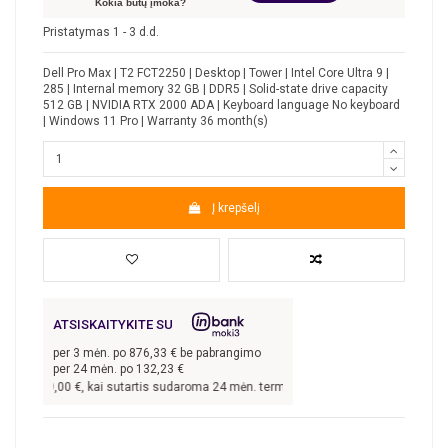
Kokia būtų įmoka?
Pristatymas 1 - 3 d.d.
Dell Pro Max | T2 FCT2250 | Desktop | Tower | Intel Core Ultra 9 |
285 | Internal memory 32 GB | DDR5 | Solid-state drive capacity
512 GB | NVIDIA RTX 2000 ADA | Keyboard language No keyboard
| Windows 11 Pro | Warranty 36 month(s)
Į krepšelį
ATSISKAITYKITE SU
per
3
mėn. po
876,33
€ be pabrangimo
per 24 mėn. po
132,23
€
s
2 629,00
€, kai sutartis sudaroma 24 mėn. terminui, metinė palūkanų norma –
8,