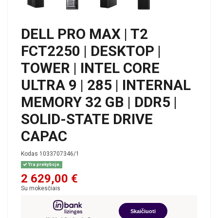
DELL PRO MAX | T2
FCT2250 | DESKTOP |
TOWER | INTEL CORE
ULTRA 9 | 285 | INTERNAL
MEMORY 32 GB | DDR5 |
SOLID-STATE DRIVE
CAPAC
Kodas
1033707346/1
Yra prekyboje.
2 629,00 €
Su mokesčiais
Skaičiuoti