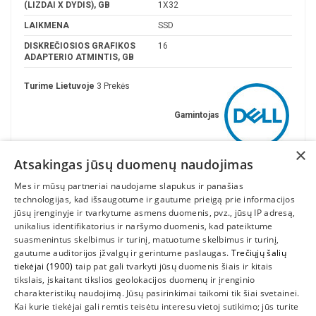
(LIZDAI X DYDIS), GB
1X32
LAIKMENA
SSD
DISKREČIOSIOS GRAFIKOS
16
ADAPTERIO ATMINTIS, GB
Turime Lietuvoje
3 Prekės
Gamintojas
×
Atsakingas jūsų duomenų naudojimas
Mes ir mūsų partneriai naudojame slapukus ir panašias
technologijas, kad išsaugotume ir gautume prieigą prie informacijos
jūsų įrenginyje ir tvarkytume asmens duomenis, pvz., jūsų IP adresą,
unikalius identifikatorius ir naršymo duomenis, kad pateiktume
suasmenintus skelbimus ir turinį, matuotume skelbimus ir turinį,
gautume auditorijos įžvalgų ir gerintume paslaugas.
Trečiųjų šalių
tiekėjai (1900)
taip pat gali tvarkyti jūsų duomenis šiais ir kitais
INFORMACIJA
tikslais, įskaitant tikslios geolokacijos duomenų ir įrenginio
charakteristikų naudojimą. Jūsų pasirinkimai taikomi tik šiai svetainei.
SUSIEKITE
Kai kurie tiekėjai gali remtis teisėtu interesu vietoj sutikimo; jūs turite