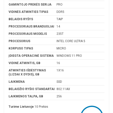
GAMINTOJO PREKĖS SERIJA
PRO
VIDINĖS ATMINTIES TIPAS
DDR5
BELAIDIS RYŠYS
TAIP
PROCESORIAUS BRANDUOLIAI
14
PROCESORIAUS MODELIS
235T
PROCESORIUS
INTEL CORE ULTRA 5
KORPUSO TIPAS
MICRO
ĮDIEGTA OPERACINĖ SISTEMA
WINDOWS 11 PRO
VIDINĖ ATMINTIS, GB
16
ATMINTIES IŠDĖSTYMAS
1X16
(LIZDAI X DYDIS), GB
LAIKMENA
SSD
BELAIDŽIO RYŠIO STANDARTAI
802.11AX
LAIKMENOS TALPA, GB
256
Turime Lietuvoje
10 Prekės