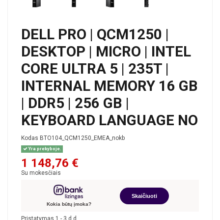
DELL PRO | QCM1250 |
DESKTOP | MICRO | INTEL
CORE ULTRA 5 | 235T |
INTERNAL MEMORY 16 GB
| DDR5 | 256 GB |
KEYBOARD LANGUAGE NO
Kodas
BTO104_QCM1250_EMEA_nokb
Yra prekyboje.
1 148,76 €
Su mokesčiais
Skaičiuoti
Kokia būtų įmoka?
Pristatymas 1 - 3 d.d.