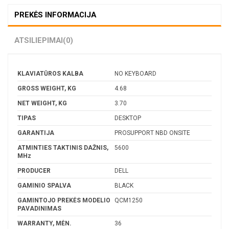
PREKĖS INFORMACIJA
ATSILIEPIMAI
(0)
KLAVIATŪROS KALBA
NO KEYBOARD
GROSS WEIGHT, KG
4.68
NET WEIGHT, KG
3.70
TIPAS
DESKTOP
GARANTIJA
PROSUPPORT NBD ONSITE
ATMINTIES TAKTINIS DAŽNIS,
5600
MHz
PRODUCER
DELL
GAMINIO SPALVA
BLACK
GAMINTOJO PREKĖS MODELIO
QCM1250
PAVADINIMAS
WARRANTY, MĖN.
36