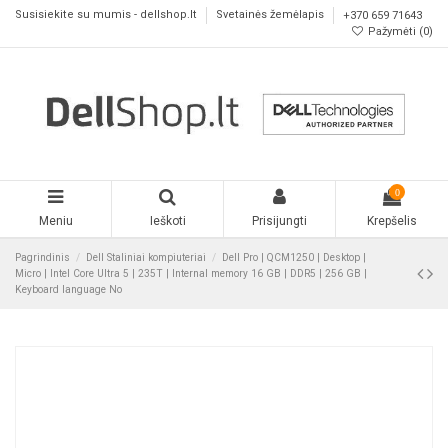
Susisiekite su mumis - dellshop.lt
Svetainės žemėlapis
+370 659 71643
Pažymėti (
0
)
0
Meniu
Ieškoti
Prisijungti
Krepšelis
Pagrindinis
Dell Staliniai kompiuteriai
Dell Pro | QCM1250 | Desktop |
Micro | Intel Core Ultra 5 | 235T | Internal memory 16 GB | DDR5 | 256 GB |
Keyboard language No