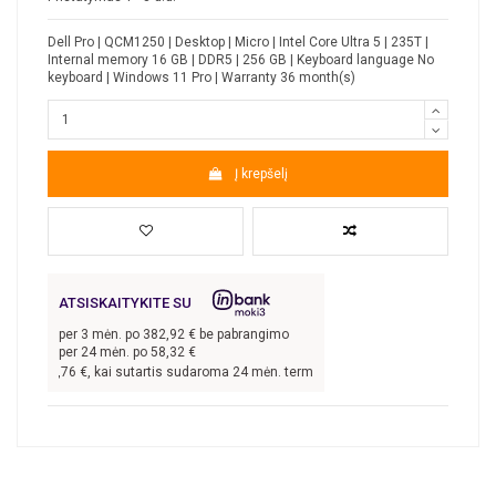
Dell Pro | QCM1250 | Desktop | Micro | Intel Core Ultra 5 | 235T |
Internal memory 16 GB | DDR5 | 256 GB | Keyboard language No
keyboard | Windows 11 Pro | Warranty 36 month(s)
Į krepšelį
ATSISKAITYKITE SU
per
3
mėn. po
382,92
€ be pabrangimo
per 24 mėn. po
58,32
€
s
1 148,76
€, kai sutartis sudaroma 24 mėn. terminui, metinė palūkanų norma –
9,