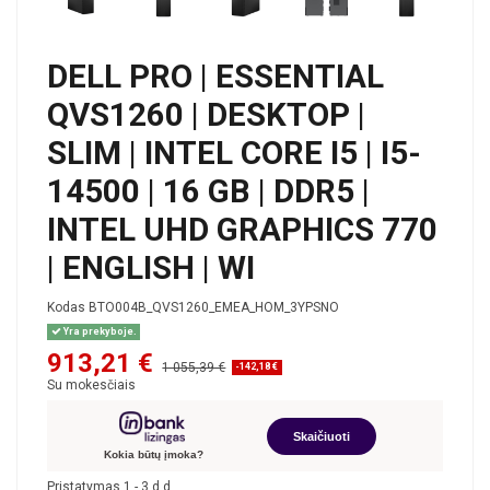
DELL PRO | ESSENTIAL
QVS1260 | DESKTOP |
SLIM | INTEL CORE I5 | I5-
14500 | 16 GB | DDR5 |
INTEL UHD GRAPHICS 770
| ENGLISH | WI
Kodas
BTO004B_QVS1260_EMEA_HOM_3YPSNO
Yra prekyboje.
913,21 €
1 055,39 €
-142,18 €
Su mokesčiais
Skaičiuoti
Kokia būtų įmoka?
Pristatymas 1 - 3 d.d.