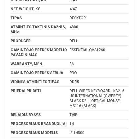
NET WEIGHT, KG
4.47
TIPAS
DESKTOP
ATMINTIES TAKTINIS DAŽNIS,
4800
MHz
PRODUCER
DELL
GAMINTOJO PREKĖS MODELIO
ESSENTIAL QVS1260
PAVADINIMAS
WARRANTY, MĖN.
36
GAMINTOJO PREKĖS SERIJA
PRO
VIDINĖS ATMINTIES TIPAS
DDR5
PRIEDAI PRIDĖTI
DELL WIRED KEYBOARD - KB216 -
US INTERNATIONAL (QWERTY) -
BLACK DELL OPTICAL MOUSE -
MS116 (BLACK)
BELAIDIS RYŠYS
TAIP
PROCESORIAUS BRANDUOLIAI
14
PROCESORIAUS MODELIS
I5-14500