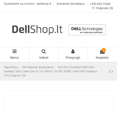
Susisiekite su mumis - dellshop.lt
Svetainės žemėlapis
+370 659 71643
Pažymėti (
0
)
0
Meniu
Ieškoti
Prisijungti
Krepšelis
Pagrindinis
Dell Staliniai kompiuteriai
Dell Pro | Essential QVS1260 |
Desktop | Slim | Intel Core i5 | i5-14500 | 16 GB | DDR5 | Intel UHD Graphics
770 | English | Wi