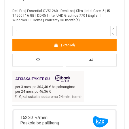
Dell Pro | Essential QVS1260 | Desktop | Slim | Intel Core i5 | i5-
14500 | 16 GB | DDR5 | Intel UHD Graphics 770 | English |
Windows 11 Home | Warranty 36 month(s)
Į krepšelį
ATSISKAITYKITE SU
per
3
mėn. po
304,40
€ be pabrangimo
per 24 mėn. po
46,36
€
s
913,21
€, kai sutartis sudaroma 24 mėn. terminui, metinė palūkanų norma –
9,9