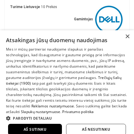
Turime Lietuvoje
10 Prekės
Gamintojas
×
Atsakingas jūsų duomenų naudojimas
Mes ir mūsų partneriai naudojame slapukus ir panašias
technologijas, kad išsaugotume ir gautume prieigą prie informacijos
jūsų įrenginyje ir tvarkytume asmens duomenis, pvz., jūsų IP adresą,
unikalius identifikatorius ir naršymo duomenis, kad pateiktume
suasmenintus skelbimus ir turinį, matuotume skelbimus ir turinį,
gautume auditorijos įžvalgų ir gerintume paslaugas.
Trečiųjų šalių
tiekėjai (1900)
taip pat gali tvarkyti jūsų duomenis šiais ir kitais
INFORMACIJA
tikslais, įskaitant tikslios geolokacijos duomenų ir įrenginio
charakteristikų naudojimą. Jūsų pasirinkimai taikomi tik šiai svetainei.
SUSIEKITE
Kai kurie tiekėjai gali remtis teisėtu interesu vietoj sutikimo; jūs turite
teisę nesutikti
Reklamos nustatymuose
. Savo sutikimą galite bet kada
atšaukti
Slapukų nustatymuose
.
Privatumo politika
PARODYTI DETALIAU
AŠ SUTINKU
AŠ NESUTINKU
2022 UAB "Sedum kompiuteriai" |
www.DellShop.lt