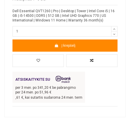
Dell Essential QVT1260 | Pro | Desktop | Tower | Intel Core i5 | 16
GB | i5-14500 | DDR5 | 512 GB | Intel UHD Graphics 770 | US
International | Windows 11 Home | Warranty 36 month(s)
Į krepšelį
ATSISKAITYKITE SU
per
3
mėn. po
341,20
€ be pabrangimo
per 24 mėn. po
51,96
€
s
1 023,61
€, kai sutartis sudaroma 24 mėn. terminui, metinė palūkanų norma –
9,