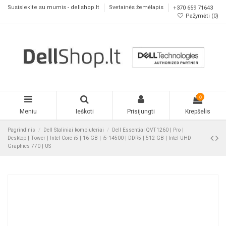
Susisiekite su mumis - dellshop.lt
Svetainės žemėlapis
+370 659 71643
Pažymėti (
0
)
0
Meniu
Ieškoti
Prisijungti
Krepšelis
Pagrindinis
Dell Staliniai kompiuteriai
Dell Essential QVT1260 | Pro |
Desktop | Tower | Intel Core i5 | 16 GB | i5-14500 | DDR5 | 512 GB | Intel UHD
Graphics 770 | US