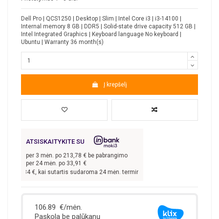
Dell Pro | QCS1250 | Desktop | Slim | Intel Core i3 | i3-14100 |
Internal memory 8 GB | DDR5 | Solid-state drive capacity 512 GB |
Intel Integrated Graphics | Keyboard language No keyboard |
Ubuntu | Warranty 36 month(s)
Į krepšelį
ATSISKAITYKITE SU
per
3
mėn. po
213,78
€ be pabrangimo
per 24 mėn. po
33,91
€
s
641,34
€, kai sutartis sudaroma 24 mėn. terminui, metinė palūkanų norma –
13,