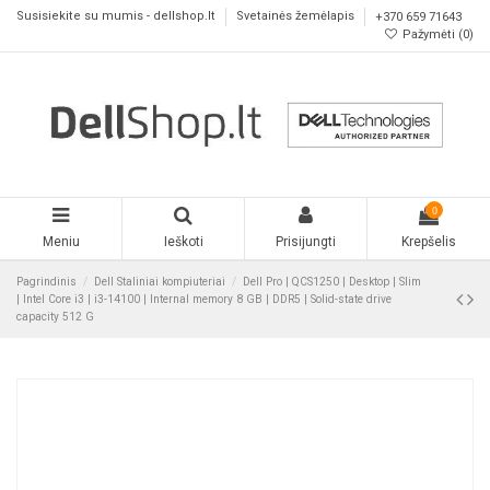
Susisiekite su mumis - dellshop.lt
Svetainės žemėlapis
+370 659 71643
Pažymėti (
0
)
0
Meniu
Ieškoti
Prisijungti
Krepšelis
Pagrindinis
Dell Staliniai kompiuteriai
Dell Pro | QCS1250 | Desktop | Slim
| Intel Core i3 | i3-14100 | Internal memory 8 GB | DDR5 | Solid-state drive
capacity 512 G