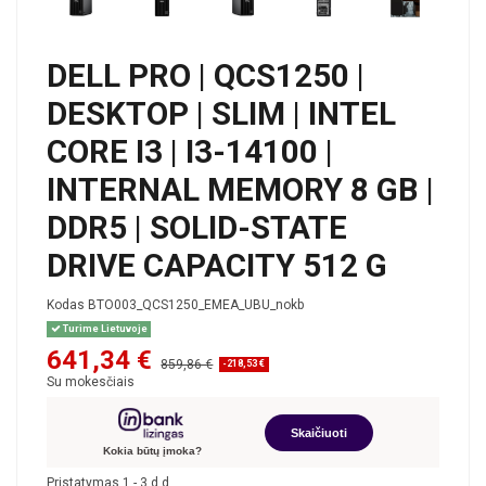
DELL PRO | QCS1250 |
DESKTOP | SLIM | INTEL
CORE I3 | I3-14100 |
INTERNAL MEMORY 8 GB |
DDR5 | SOLID-STATE
DRIVE CAPACITY 512 G
Kodas
BTO003_QCS1250_EMEA_UBU_nokb
Turime Lietuvoje
641,34 €
859,86 €
-218,53 €
Su mokesčiais
Skaičiuoti
Kokia būtų įmoka?
Pristatymas 1 - 3 d.d.