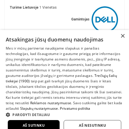
Turime Lietuvoje
1 Vienetas
Gamintojas
×
Atsakingas jūsų duomenų naudojimas
Mes ir mūsų partneriai naudojame slapukus ir panašias
technologijas, kad išsaugotume ir gautume prieigą prie informacijos
jūsų įrenginyje ir tvarkytume asmens duomenis, pvz., jūsų IP adresą,
unikalius identifikatorius ir naršymo duomenis, kad pateiktume
suasmenintus skelbimus ir turinį, matuotume skelbimus ir turinį,
gautume auditorijos įžvalgų ir gerintume paslaugas.
Trečiųjų šalių
tiekėjai (1900)
taip pat gali tvarkyti jūsų duomenis šiais ir kitais
INFORMACIJA
tikslais, įskaitant tikslios geolokacijos duomenų ir įrenginio
charakteristikų naudojimą. Jūsų pasirinkimai taikomi tik šiai svetainei.
SUSIEKITE
Kai kurie tiekėjai gali remtis teisėtu interesu vietoj sutikimo; jūs turite
teisę nesutikti
Reklamos nustatymuose
. Savo sutikimą galite bet kada
atšaukti
Slapukų nustatymuose
.
Privatumo politika
PARODYTI DETALIAU
AŠ SUTINKU
AŠ NESUTINKU
2022 UAB "Sedum kompiuteriai" |
www.DellShop.lt