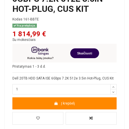
HOT-PLUG, CUS KIT
Kodas
161-BBTE
Yra prekyboje.
1 814,99 €
Su mokesčiais
Skaičiuoti
Kokia būtų įmoka?
Pristatymas 1 - 3 d.d.
Dell 20TB HDD SATA ISE 6Gbps 7.2K 512e 3.5in Hot-Plug, CUS Kit
Į krepšelį