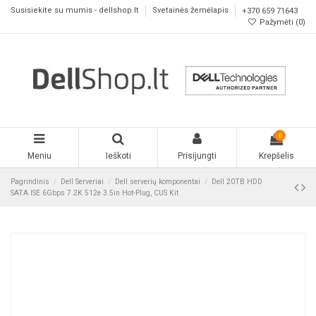
Susisiekite su mumis - dellshop.lt
Svetainės žemėlapis
+370 659 71643
Pažymėti (
0
)
0
Meniu
Ieškoti
Prisijungti
Krepšelis
Pagrindinis
Dell Serveriai
Dell serverių komponentai
Dell 20TB HDD
SATA ISE 6Gbps 7.2K 512e 3.5in Hot-Plug, CUS Kit