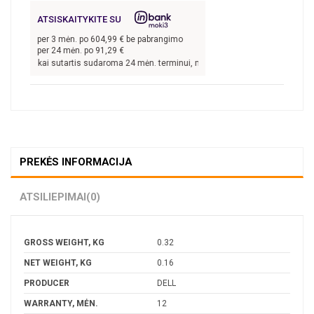
ATSISKAITYKITE SU
per
3
mėn. po
604,99
€ be pabrangimo
per 24 mėn. po
91,29
€
14,99
€, kai sutartis sudaroma 24 mėn. terminui, metinė palūkanų norma –
8,9
%, 
PREKĖS INFORMACIJA
ATSILIEPIMAI
(0)
GROSS WEIGHT, KG
0.32
NET WEIGHT, KG
0.16
PRODUCER
DELL
WARRANTY, MĖN.
12