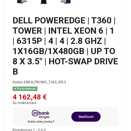
DELL POWEREDGE | T360 |
TOWER | INTEL XEON 6 | 1
| 6315P | 4 | 4 | 2.8 GHZ |
1X16GB/1X480GB | UP TO
8 X 3.5" | HOT-SWAP DRIVE
B
Kodas
EMEA_PROMO_T360_SPL3
Yra prekyboje.
4 162,48 €
Su mokesčiais
Skaičiuoti
Kokia būtų įmoka?
Pristatymas 1 - 3 d.d.