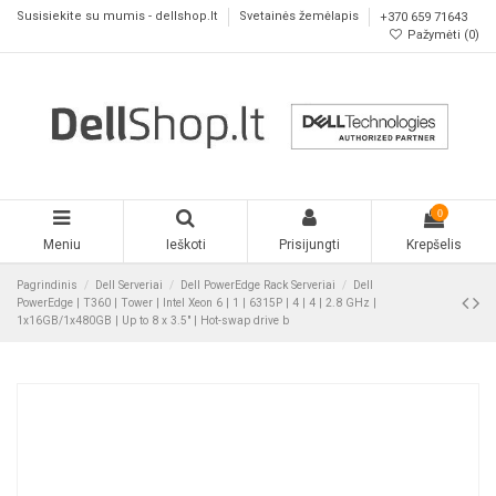
Susisiekite su mumis - dellshop.lt
Svetainės žemėlapis
+370 659 71643
Pažymėti (
0
)
0
Meniu
Ieškoti
Prisijungti
Krepšelis
Pagrindinis
Dell Serveriai
Dell PowerEdge Rack Serveriai
Dell
PowerEdge | T360 | Tower | Intel Xeon 6 | 1 | 6315P | 4 | 4 | 2.8 GHz |
1x16GB/1x480GB | Up to 8 x 3.5" | Hot-swap drive b