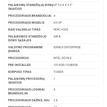
PALAIKOMŲ STANDŽIŲJŲ DISKŲ
UP TO 8 X 3.5"
SKAIČIUS
PROCESORIAUS BRANDUOLIAI
4
PROCESORIAUS MODELIS
6315P
RAID VALDIKLIO TIPAS
PERC H355
PALAIKOMOS STANDŽIOJO
SATA
DISKO SĄSAJOS
VALDYMO PROGRAMINĖ
IDRAC9 ENTERPRISE
ĮRANGA
PROCESORIUS
INTEL XEON 6
PRE-INSTALLED
1X16GB/1X480GB
KORPUSO TIPAS
TOWER
PALAIKOMŲ PROCESORIŲ
1
SKAIČIUS
PROCESORIAUS LOGINIAI
4
BRANDUOLIAI
PROCESORIAUS DAŽNIS, GHz
2.8