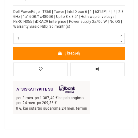
Dell PowerEdge | T360 | Tower | Intel Xeon 6 | 1 | 6315P | 4 | 4 | 2.8
GHz | 1x16GB/1x480GB | Up to 8 x 3.5" | Hot-swap drive bays |
PERC H355 | iDRAC9 Enterprise | Power supply 2x700 W | No OS |
Warranty Basic NBD, 36 month(s)
Į krepšelį
ATSISKAITYKITE SU
per
3
mėn. po
1 387,49
€ be pabrangimo
per 24 mėn. po
209,36
€
 162,48
€, kai sutartis sudaroma 24 mėn. terminui, metinė palūkanų norma –
8,9
%