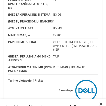
PROCESORIAUS
12
SPARTINANČIOJI ATMINTIS,
MB
ĮDIEGTA OPERACINĖ SISTEMA
NO OS
ĮDIEGTŲ PROCESORIŲ SKAIČIUS
1
ATMINTIES TIPAS
UDIMM
MAITINIMAS, W
2X700
PAPILDOMI PRIEDAI
2X C13 TO C14, PDU STYLE, 10
AMP, 6.5 FEET (2M), POWER CORD
6 ZR
GREITAI PERJUNGIAMO DISKO
TAIP
JUNGTYS
ATSARGINIO MAITINIMO (RPS)
REDUNDAND, HOT-SWAP
PALAIKYMAS
Turime Lietuvoje
4 Prekės
Gamintojas
×