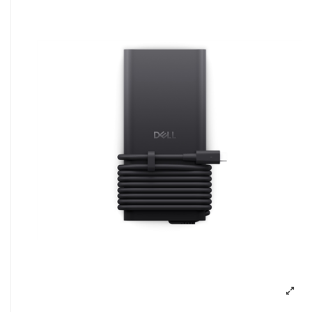
Pavyzdžiui, skolinantis
300,00
€, kai sutarti