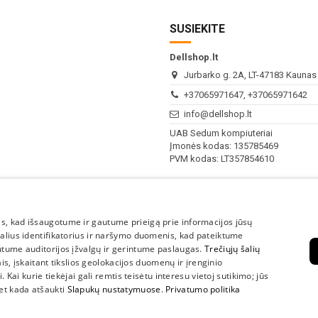
SUSIEKITE
Dellshop.lt
Jurbarko g. 2A, LT-47183 Kaunas (
+37065971647, +37065971642
info@dellshop.lt
UAB Sedum kompiuteriai
Įmonės kodas: 135785469
PVM kodas: LT357854610
I - V
10:00 - 18:00
s, kad išsaugotume ir gautume prieigą prie informacijos jūsų
VI-VII
Nedirbame
kalius identifikatorius ir naršymo duomenis, kad pateiktume
utume auditorijos įžvalgų ir gerintume paslaugas.
Trečiųjų šalių
lais, įskaitant tikslios geolokacijos duomenų ir įrenginio
 Kai kurie tiekėjai gali remtis teisėtu interesu vietoj sutikimo; jūs
bet kada atšaukti
Slapukų nustatymuose
.
Privatumo politika