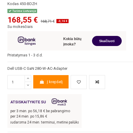
Kodas
450-BDZH
Turime Lietuvoje
168,55 €
168,71 €
-0,16 €
Su mokesčiais
Kokia būtų
Skaičiuoti
įmoka?
Pristatymas 1 - 3 d.d.
Dell USB-C GaN 280-W-AC-Adapter
Į krepšelį
ATSISKAITYKITE SU
per
3
mėn. po
56,18
€ be pabrangimo
per 24 mėn. po
15,86
€
s sudaroma 24 mėn. terminui, metinė palūkanų norma –
13,9
%, sutarties sudarymo