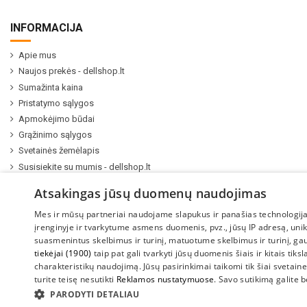
INFORMACIJA
Apie mus
Naujos prekės - dellshop.lt
Sumažinta kaina
Pristatymo sąlygos
Apmokėjimo būdai
Grąžinimo sąlygos
Svetainės žemėlapis
Susisiekite su mumis - dellshop.lt
Kompiuterių ir serverių remontas
Atsakingas jūsų duomenų naudojimas
Mes ir mūsų partneriai naudojame slapukus ir panašias technologija
įrenginyje ir tvarkytume asmens duomenis, pvz., jūsų IP adresą, uni
suasmenintus skelbimus ir turinį, matuotume skelbimus ir turinį, ga
tiekėjai (1900)
taip pat gali tvarkyti jūsų duomenis šiais ir kitais tiks
charakteristikų naudojimą. Jūsų pasirinkimai taikomi tik šiai svetainei.
turite teisę nesutikti
Reklamos nustatymuose
. Savo sutikimą galite 
2022 UAB "Sedum kompiuteriai" |
www.DellShop.lt
PARODYTI DETALIAU