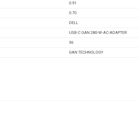
0.91
0.70
DELL
USB-C GAN 280-W-AC-ADAPTER
36
GAN TECHNOLOGY